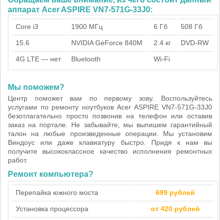
аппарат Acer ASPIRE VN7-571G-33J0:
Core i3
1900 МГц
6 Гб
508 Гб
15.6
NVIDIA GeForce 840M
2.4 кг
DVD-RW
4G LTE — нет
Bluetooth
Wi-Fi
Мы поможем?
Центр поможет вам по первому зову. Воспользуйтесь
услугами по ремонту ноутбуков Acer ASPIRE VN7-571G-33J0
безотлагательно просто позвонив на телефон или оставив
заказ на портале. Не забывайте, мы выпишем гарантийный
талон на любые произведенные операции. Мы установим
Виндоус или даже клавиатуру быстро. Придя к нам вы
получите высококлассное качество исполнения ремонтных
работ.
Ремонт компьютера?
Перепайка южного моста
699 рублей
Установка процессора
от 420 рублей