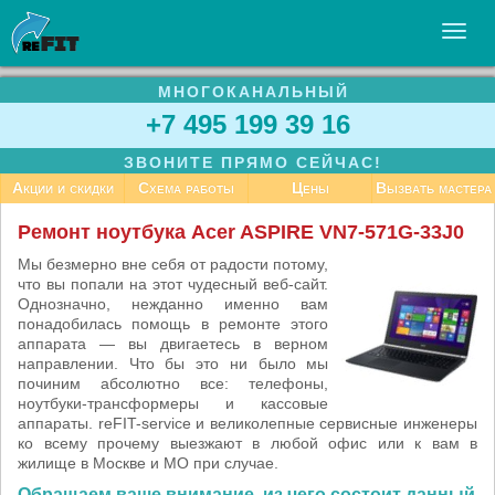
МНОГОКАНАЛЬНЫЙ
УСЛУГИ
+7 495 199 39 16
БИЗНЕСУ
ЗВОНИТЕ ПРЯМО СЕЙЧАС!
СТАТЬИ
Акции и скидки
Схема работы
Цены
Вызвать мастера
ВАКАНСИИ
Ремонт ноутбука Acer ASPIRE VN7-571G-33J0
КОНТАКТЫ
Мы безмерно вне себя от радости потому,
что вы попали на этот чудесный веб-сайт.
Однозначно, нежданно именно вам
понадобилась помощь в ремонте этого
аппарата — вы двигаетесь в верном
направлении. Что бы это ни было мы
починим абсолютно все: телефоны,
ноутбуки-трансформеры и кассовые
аппараты. reFIT-service и великолепные сервисные инженеры
ко всему прочему выезжают в любой офис или к вам в
жилище в Москве и МО при случае.
Обращаем ваше внимание, из чего состоит данный