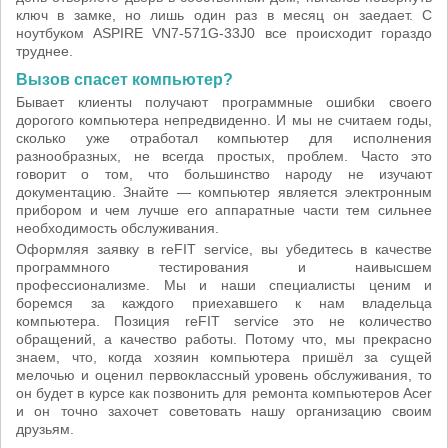
ключ в замке, но лишь один раз в месяц он заедает. С
ноутбуком ASPIRE VN7-571G-33J0 все происходит гораздо
труднее.
Вызов спасет компьютер?
Бывает клиенты получают программные ошибки своего
дорогого компьютера непредвиденно. И мы не считаем годы,
сколько уже отработал компьютер для исполнения
разнообразных, не всегда простых, проблем. Часто это
говорит о том, что большинство народу не изучают
документацию. Знайте — компьютер является электронным
прибором и чем лучше его аппаратные части тем сильнее
необходимость обслуживания.
Оформляя заявку в reFIT service, вы убедитесь в качестве
программного тестирования и наивысшем
профессионализме. Мы и наши специалисты ценим и
боремся за каждого приехавшего к нам владельца
компьютера. Позиция reFIT service это не количество
обращений, а качество работы. Потому что, мы прекрасно
знаем, что, когда хозяин компьютера пришёл за сущей
мелочью и оценил первоклассный уровень обслуживания, то
он будет в курсе как позвонить для ремонта компьютеров Acer
и он точно захочет советовать нашу организацию своим
друзьям.