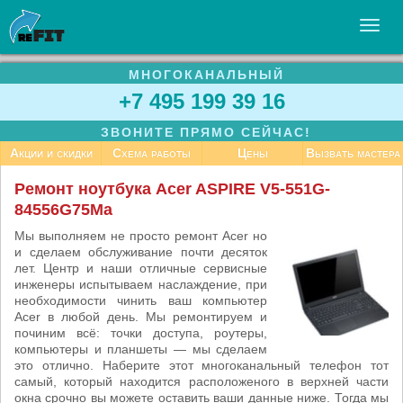
МНОГОКАНАЛЬНЫЙ
УСЛУГИ
+7 495 199 39 16
БИЗНЕСУ
ЗВОНИТЕ ПРЯМО СЕЙЧАС!
СТАТЬИ
Акции и скидки
Схема работы
Цены
Вызвать мастера
ВАКАНСИИ
Ремонт ноутбука Acer ASPIRE V5-551G-
84556G75Ma
КОНТАКТЫ
Мы выполняем не просто ремонт Acer но
и сделаем обслуживание почти десяток
лет. Центр и наши отличные сервисные
инженеры испытываем наслаждение, при
необходимости чинить ваш компьютер
Acer в любой день. Мы ремонтируем и
починим всё: точки доступа, роутеры,
компьютеры и планшеты — мы сделаем
это отлично. Наберите этот многоканальный телефон тот
самый, который находится расположеного в верхней части
окна срочно вы можете оставить ваши данные ниже. Тогда мы