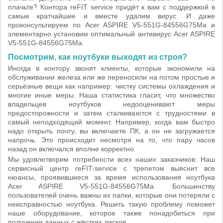
плачьте? Контора reFIT service придёт к вам с поддержкой в
самые кратчайшие и вместе удалим вирус. И даже
проконсультируем по Acer ASPIRE V5-551G-84556G75Ma и
элементарно установим оптимальный антивирус Acer ASPIRE
V5-551G-84556G75Ma.
Посмотрим, как ноутбуки выходят из строя?
Иногда в контору звонят клиенты, которые экономили на
обслуживании железа или же переносили на потом простые и
серьёзные вещи как например: чистку системы охлаждения и
многие иные меры. Наша статистика гласит, что множество
владельцев ноутбуков недооценивают меры
предосторожности и затем сталкиваются с трудностями в
самый неподходящий момент. Например, когда вам быстро
надо открыть почту, вы включаете ПК, а он не загружается
напрочь. Это происходит несмотря на то, что пару часов
назад он включался вполне корректно.
Мы удовлетворим потребности всех наших заказчиков. Наш
сервисный центр reFIT-service с трепетом выяснит все
нюансы, проявившиеся за время использования ноутбука
Acer ASPIRE V5-551G-84556G75Ma. Большинству
пользователей очень важны их папки, которые они потеряли с
неисправностью ноутбука. Решить такую проблему поможет
наше оборудование, которое также понадобиться при
получении данных c жёстких дисков.