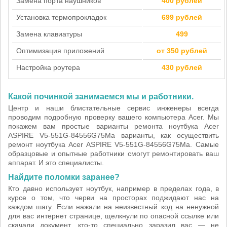
Замена порта наушников
400 рублей
Установка термопрокладок
699 рублей
Замена клавиатуры
499
Оптимизация приложений
от 350 рублей
Настройка роутера
430 рублей
Какой починкой занимаемся мы и работники.
Центр и наши блистательные сервис инженеры всегда
проводим подробную проверку вашего компьютера Acer. Мы
покажем вам простые варианты ремонта ноутбука Acer
ASPIRE V5-551G-84556G75Ma варианты, как осуществить
ремонт ноутбука Acer ASPIRE V5-551G-84556G75Ma. Самые
образцовые и опытные работники смогут ремонтировать ваш
аппарат. И это специалисты.
Найдите поломки заранее?
Кто давно использует ноутбук, например в пределах года, в
курсе о том, что черви на просторах поджидают нас на
каждом шагу. Если нажали на неизвестный код на ненужной
для вас интернет странице, щелкнули по опасной ссылке или
скачали документ, кто-то специально заразил вас — не