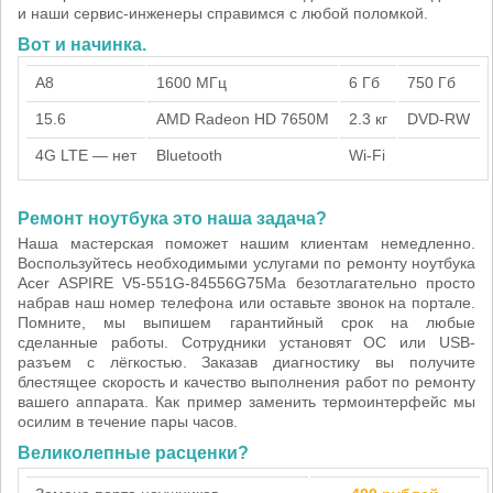
и наши сервис-инженеры справимся с любой поломкой.
Вот и начинка.
A8
1600 МГц
6 Гб
750 Гб
15.6
AMD Radeon HD 7650M
2.3 кг
DVD-RW
4G LTE — нет
Bluetooth
Wi-Fi
Ремонт ноутбука это наша задача?
Наша мастерская поможет нашим клиентам немедленно.
Воспользуйтесь необходимыми услугами по ремонту ноутбука
Acer ASPIRE V5-551G-84556G75Ma безотлагательно просто
набрав наш номер телефона или оставьте звонок на портале.
Помните, мы выпишем гарантийный срок на любые
сделанные работы. Сотрудники установят ОС или USB-
разъем с лёгкостью. Заказав диагностику вы получите
блестящее скорость и качество выполнения работ по ремонту
вашего аппарата. Как пример заменить термоинтерфейс мы
осилим в течение пары часов.
Великолепные расценки?