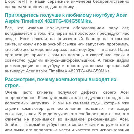
Бюро reFIT и наши сервисные инженеры беспрепятственно
сделаем установку ос, диагностику.
Приглядитесь получше к любимому ноутбуку Acer
Aspire TimelineX 4820TG-484G50Miks.
Все, кто издавна пользуется оборудованием пару лет,
догадывается о том, что черви на просторах преследуют нас
везде. Если нажали на неизвестный баннер на открытом
сайте, кликнули по вирусной ссылке или запустили программу,
кто-либо злонамеренно заразил ваш ноутбук — плачьте. Наша
организация придёт к вам на помощь в скорейшие сроки и
совместно удалим вирусы-шифровальщики. А также дадим
рекомендации по ноутбуку и просто установим прекрасный
антивирус Acer Aspire TimelineX 4820TG-484G50Miks.
Рассмотрим, почему компьютеры выходят из
строя.
Очень часто клиенты получают дефекты своего Acer
непредвиденно. К слову пользователи не думают о предельно
допустимых нагрузках. И мы не считаем годы, которые уже
служит компьютер для исполнения полезных, не всегда
сложных, задач. В ряде случаев это сообщает нам о том, что
клиенты не принимают во внимание рекомендации Acer.
Знайте — каждый ноутбук является сложным инструментом и
чем выше его аппаратные части и частота его использования