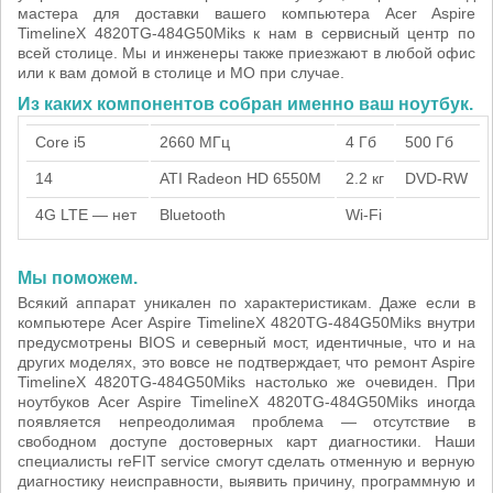
мастера для доставки вашего компьютера Acer Aspire
TimelineX 4820TG-484G50Miks к нам в сервисный центр по
всей столице. Мы и инженеры также приезжают в любой офис
или к вам домой в столице и МО при случае.
Из каких компонентов собран именно ваш ноутбук.
Core i5
2660 МГц
4 Гб
500 Гб
14
ATI Radeon HD 6550M
2.2 кг
DVD-RW
4G LTE — нет
Bluetooth
Wi-Fi
Мы поможем.
Всякий аппарат уникален по характеристикам. Даже если в
компьютере Acer Aspire TimelineX 4820TG-484G50Miks внутри
предусмотрены BIOS и северный мост, идентичные, что и на
других моделях, это вовсе не подтверждает, что ремонт Aspire
TimelineX 4820TG-484G50Miks настолько же очевиден. При
ноутбуков Acer Aspire TimelineX 4820TG-484G50Miks иногда
появляется непреодолимая проблема — отсутствие в
свободном доступе достоверных карт диагностики. Наши
специалисты reFIT service смогут сделать отменную и верную
диагностику неисправности, выявить причину, программную и