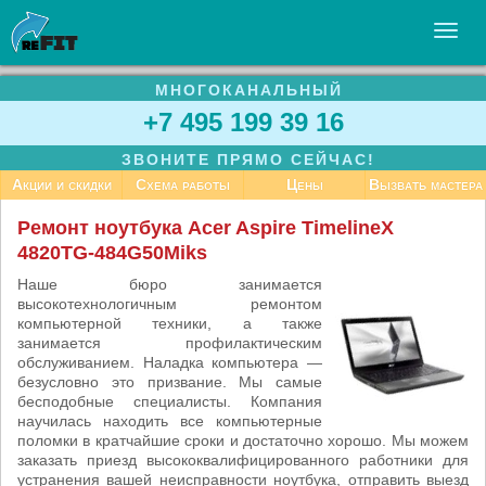
МНОГОКАНАЛЬНЫЙ
УСЛУГИ
+7 495 199 39 16
БИЗНЕСУ
ЗВОНИТЕ ПРЯМО СЕЙЧАС!
СТАТЬИ
Акции и скидки
Схема работы
Цены
Вызвать мастера
ВАКАНСИИ
Ремонт ноутбука Acer Aspire TimelineX
4820TG-484G50Miks
КОНТАКТЫ
Наше бюро занимается
высокотехнологичным ремонтом
компьютерной техники, а также
занимается профилактическим
обслуживанием. Наладка компьютера —
безусловно это призвание. Мы самые
бесподобные специалисты. Компания
научилась находить все компьютерные
поломки в кратчайшие сроки и достаточно хорошо. Мы можем
заказать приезд высококвалифицированного работники для
устранения вашей неисправности ноутбука, отправить выезд