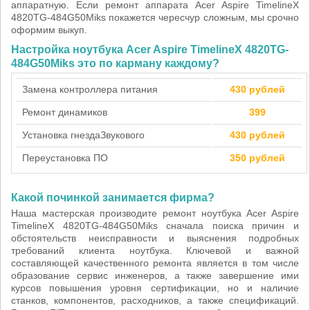
аппаратную. Если ремонт аппарата Acer Aspire TimelineX
4820TG-484G50Miks покажется чересчур сложным, мы срочно
оформим выкуп.
Настройка ноутбука Acer Aspire TimelineX 4820TG-
484G50Miks это по карману каждому?
Замена контроллера питания
430 рублей
Ремонт динамиков
399
Установка гнезда
Звукового
430 рублей
Переустановка ПО
350 рублей
Какой починкой занимается фирма?
Наша мастерская производите ремонт ноутбука Acer Aspire
TimelineX 4820TG-484G50Miks сначала поиска причин и
обстоятельств неисправности и выяснения подробных
требований клиента ноутбука. Ключевой и важной
составляющей качественного ремонта является в том числе
образование сервис инженеров, а также завершение ими
курсов повышения уровня сертификации, но и наличие
станков, компонентов, расходников, а также спецификаций.