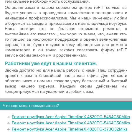
тем сильнее необходимость обслуживания.
Оставляя заказ в нашем сервисном центре reFIT service, вы
будете уверены в проведении комплексного тестирования и
наивысшем профессионализме. Мы и наши инженеры любим
и боремся за каждого приехавшего к нам владельца ноутбука.
Наша позиция это не большая стоимость ремонта, а
высочайшее его качество. , мы хорошо знаем, что, ежели кто-
то пришёл за несложной поддержкой и оценил великолепный
сервис, то он будет в курсе к кому обращаться для ремонта
компьютеров и он точно захочет советовать фирму reFIT
service своим знакомым и родственникам.
Работники уже едут к нашим клиентам.
Звонка достаточно для начала работы с нами. Наш сотрудник
придёт к вам в ближайший час в ваш офис. Для лёгкости
обратившихся к нам мы создали улугу бесплатный и быстрый
выезд нашего курьера. Каждым своим действием мы
концентрируемся на уважении и любви к вам.
Что еще может понадобиться?
Ремонт ноутбука Acer Aspire TimelineX 4820TG-5454G50Miks
Ремонт ноутбука Acer Aspire TimelineX 4820TG-5464G50Miks
Ремонт ноутбука Acer Aspire TimelineX 4820TG-373G32Miks