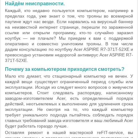
Найдём неисправности.
Каждый, кто недавно пользуется компьютером, например в
пределах года, уже знает о том, что трояны во всемирной
паутине ждут нас везде. Если нарвались на вирусный баннер
на неизвестной интернет странице, перешли по зараженной
ссылке или открыли программу, кто-то случайно заразил
ноутбук — не плачьте? Мы приедем к вам с поддержкой
оперативно и совместно уничтожим трояны. В том числе
дадим консультацию по ноутбуку Acer ASPIRE R7-371T-52XE и
превосходно установим недорогой антивирус Acer ASPIRE R7-
371T-52XE.
Почему за компьютером приходится смотреть?
Мало кто думает, что стационарный компьютер не вечен. У
каждой вещи существует ограниченный период службы или
эксплуатации. Исходя из следует много вопросов о живучести
компьютеров. Стоит следовать распорядку, написанному
заводом-изготовителем Acer, есть определенный порядок
действий, неотъемлемых к выполнению для удлинения срока
эксплуатации. Не смотря на то, что каждый компьютер
требует уникального подхода пытайтесь соблюдать порядок
главных требований завода-изготовителя и ваш любимый Acer
будет работать гораздо лучше.
Оставляя ремонт в нашей мастерской reFIT-service, вы