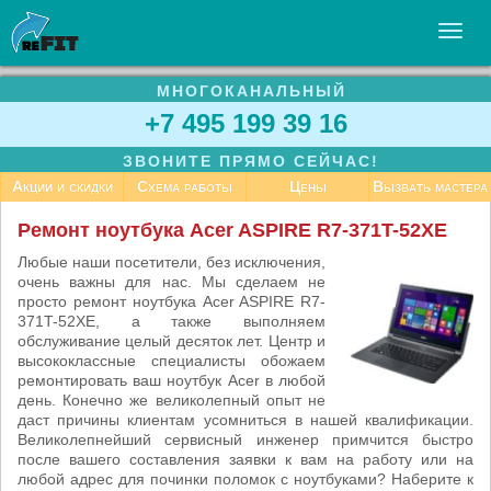
МНОГОКАНАЛЬНЫЙ
УСЛУГИ
+7 495 199 39 16
БИЗНЕСУ
ЗВОНИТЕ ПРЯМО СЕЙЧАС!
СТАТЬИ
Акции и скидки
Схема работы
Цены
Вызвать мастера
ВАКАНСИИ
Ремонт ноутбука Acer ASPIRE R7-371T-52XE
КОНТАКТЫ
Любые наши посетители, без исключения,
очень важны для нас. Мы сделаем не
просто ремонт ноутбука Acer ASPIRE R7-
371T-52XE, а также выполняем
обслуживание целый десяток лет. Центр и
высококлассные специалисты обожаем
ремонтировать ваш ноутбук Acer в любой
день. Конечно же великолепный опыт не
даст причины клиентам усомниться в нашей квалификации.
Великолепнейший сервисный инженер примчится быстро
после вашего составления заявки к вам на работу или на
любой адрес для починки поломок с ноутбуками? Наберите к