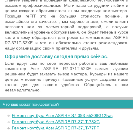
станете уверены в проведении комплексного тестирования и
высоком профессионализме. Мы и наши сотрудники любим и
ценим каждого обратившегося к нам владельца компьютера.
Позиция reFIT это не большая стоимость починки, а
высочайшее его качество. , мы хорошо знаем, ежели клиент
позвонил нам за элементарной поддержкой, а получил
великолепный уровень обслуживания, он будет теперь в курсе
как и к кому обращаться для ремонта компьютеров ASPIRE
R7-371T-52XE и что он обязательно станет рекомендовать
нашу организацию своим приятелям и друзьям.
Оформите доставку сегодня прямо сейчас.
Если вдруг сам по себе перестал работать ваш любимый
компьютер Acer ASPIRE R7-371T-52XE самым лучшим
решением будет заказать выезд мастера. Курьеры из нашего
центра мгновенно приедут. Названные услуги созданы нами
только для для вашего удобства. Обращайтесь к нам
незамедлительно.
Что еще может понадобиться?
Ремонт ноутбука Acer ASPIRE S7-393-55208G12tws
Ремонт ноутбука Acer ASPIRE R7-371T-78XG
Ремонт ноутбука Acer ASPIRE R7-371T-77FF