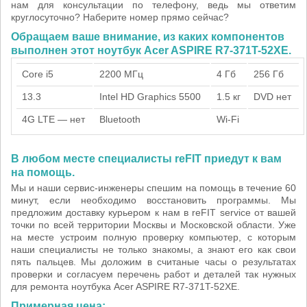
нам для консультации по телефону, ведь мы ответим
круглосуточно? Наберите номер прямо сейчас?
Обращаем ваше внимание, из каких компонентов
выполнен этот ноутбук Acer ASPIRE R7-371T-52XE.
Core i5
2200 МГц
4 Гб
256 Гб
13.3
Intel HD Graphics 5500
1.5 кг
DVD нет
4G LTE — нет
Bluetooth
Wi-Fi
В любом месте специалисты reFIT приедут к вам
на помощь.
Мы и наши сервис-инженеры спешим на помощь в течение 60
минут, если необходимо восстановить программы. Мы
предложим доставку курьером к нам в reFIT service от вашей
точки по всей территории Москвы и Московской области. Уже
на месте устроим полную проверку компьютер, с которым
наши специалисты не только знакомы, а знают его как свои
пять пальцев. Мы доложим в считаные часы о результатах
проверки и согласуем перечень работ и деталей так нужных
для ремонта ноутбука Acer ASPIRE R7-371T-52XE.
Примерная цена: