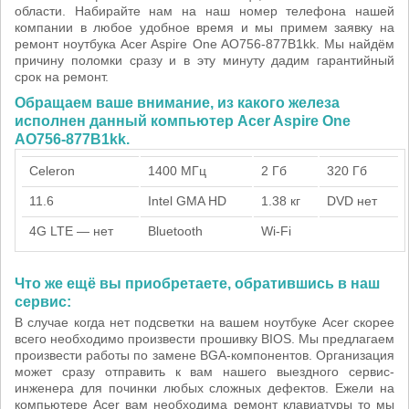
области. Набирайте нам на наш номер телефона нашей
компании в любое удобное время и мы примем заявку на
ремонт ноутбука Acer Aspire One AO756-877B1kk. Мы найдём
причину поломки сразу и в эту минуту дадим гарантийный
срок на ремонт.
Обращаем ваше внимание, из какого железа
исполнен данный компьютер Acer Aspire One
AO756-877B1kk.
Celeron
1400 МГц
2 Гб
320 Гб
11.6
Intel GMA HD
1.38 кг
DVD нет
4G LTE — нет
Bluetooth
Wi-Fi
Что же ещё вы приобретаете, обратившись в наш
сервис:
В случае когда нет подсветки на вашем ноутбуке Acer скорее
всего необходимо произвести прошивку BIOS. Мы предлагаем
произвести работы по замене BGA-компонентов. Организация
может сразу отправить к вам нашего выездного сервис-
инженера для починки любых сложных дефектов. Ежели на
компьютере Acer вам необходима ремонт клавиатуры то мы