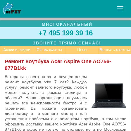
МНОГОКАНАЛЬНЫЙ
УСЛУГИ
+7 495 199 39 16
БИЗНЕСУ
ЗВОНИТЕ ПРЯМО СЕЙЧАС!
СТАТЬИ
Акции и скидки
Схема работы
Цены
Вызвать мастера
ВАКАНСИИ
Ремонт ноутбука Acer Aspire One AO756-
877B1kk
КОНТАКТЫ
Ветераны своего дела и осуществляем
ремонт ноутбуков уже 7 лет? Каждую
услугу, ремонт залитого ноутбука, любой
может получить в рамках столицы и
области? Наша организация научилась
решать все неисправности быстро и с
гарантией. Вы можете организовать
диагностику от отменного мастера для
устранения проблемы с с ремонтом ноутбука, в том числе
оформить доставку вашего ноутбука Acer Aspire One AO756-
877B1kk в офис не только по столице, но и по Московской