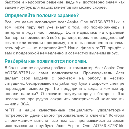
быстрое и недорогое решение, ведь мы достоверно знаем как
важен ноутбук для наших клиентов как можно скорее.
Определяйте поломки заранее?
Все, кто давно использует Acer Aspire One AO756-877B1kk, в
том числе пару лет, уже знает о том, что порно-баннеры в
интернете ждут нас повсюду. Если нарвались на странный
баннер на неизвестной веб странице, прошли по вредоносной
ссылке или скачали программу, кто-то злонамеренно заразил
весь офис — не переживайте? Наша фирма reFIT придёт к
вам с поддержкой немедленно и совместно вылечим вирус.
Разберём как появляются поломки.
В большинстве случаем разбивают компьютер Acer Aspire One
AO756-877B1kk сами пользователи. Производитель Acer
делает свои модели с расчётом на работу в жёстких
ситуациях, беспрерывной службы ноутбука в широком спектре
перепадов температур. Что предпринять когда в компьютер
попали напитки? Отключите аккумуляторную батарею. Эта
несложная процедура сохранить электрический компоненты
— чипы BGA.
reFIT и наши качественные специалисты удовлетворим
потребности даже самого требовательного клиента? Контора
с пониманием выяснит все нюансы, проявившиеся за время
использования ноутбука Acer Aspire One AO756-877B1kk.