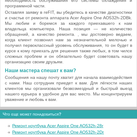
необходимость обслуживания его системы охлаждения и
программной части.
Оставляя заявку в reFIT, вы убедитесь в качестве диагностики
и счастье от ремонта аппарата Acer Aspire One AO532h-2DBk.
Мы любим и боремся за каждого приехавшего к нам
владельца компьютера. Наша позиция — не количество
обращений, а качество ремонта. , мы достоверно ведаем,
когда клиент позвонил нам за незначительной мелочью и
получил первоклассный уровень обслуживания, то он будет в
курсе к кому приехать для решения также любых, в том чилсе
сложных проблем и он обязательно будет советовать нашу
организацию своим друзьям.
Наши мастера спешат к вам?
Сообщения на нашу почту хватит для начала взаимодействия
с нами. Наш сотрудник приедет к вам. Для лёгкости наших
клиентов мы организовали безвозмездный и быстрый выезд
нашего курьера в удобное для вас место. Мы концентрируем
уважение и любовь к вам.
Что еще может понадобиться?
Ремонт ноутбука Acer Aspire One AO532h-28r
Ремонт ноутбука Acer Aspire One AO532h-2Dr