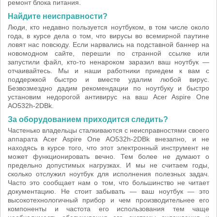
ремонт блока питания.
Найдите неисправности?
Люди, кто недавно пользуется ноутбуком, в том числе около
года, в курсе дела о том, что вирусы во всемирной паутине
ловят нас повсюду. Если нарвались на подставной баннер на
новомодном сайте, перешли по странной ссылке или
запустили файл, кто-то ненароком заразил ваш ноутбук —
отчаивайтесь. Мы и наши работники приедем к вам с
поддержкой быстро и вместе удалим любой вирус.
Безвозмездно дадим рекомендации по ноутбуку и быстро
установим недорогой антивирус на ваш Acer Aspire One
AO532h-2DBk.
За оборудованием приходится следить?
Частенько владельцы сталкиваются с неисправностями своего
аппарата Acer Aspire One AO532h-2DBk внезапно, и не
находясь в курсе того, что этот электронный инструмент не
может функционировать вечно. Тем более не думают о
предельно допустимых нагрузках. И мы не считаем годы,
сколько отслужил ноутбук для исполнения полезных задач.
Часто это сообщает нам о том, что большинство не читает
документацию. Не стоит забывать — ваш ноутбук — это
высокотехнологичный прибор и чем производительнее его
компоненты и частота его использования тем чаще