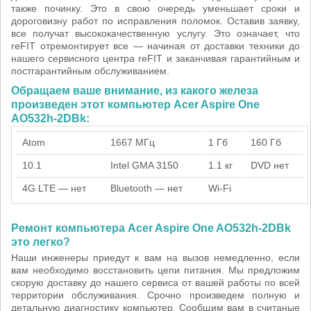
также починку. Это в свою очередь уменьшает сроки и
дороговизну работ по исправления поломок. Оставив заявку,
все получат высококачественную услугу. Это означает, что
reFIT отремонтирует все — начиная от доставки техники до
нашего сервисного центра reFIT и заканчивая гарантийным и
постгарантийным обслуживанием.
Обращаем ваше внимание, из какого железа
произведен этот компьютер Acer Aspire One
AO532h-2DBk:
Atom
1667 МГц
1 Гб
160 Гб
10.1
Intel GMA 3150
1.1 кг
DVD нет
4G LTE — нет
Bluetooth — нет
Wi-Fi
Ремонт компьютера Acer Aspire One AO532h-2DBk
это легко?
Наши инженеры приедут к вам на вызов немедленно, если
вам необходимо восстановить цепи питания. Мы предложим
скорую доставку до нашего сервиса от вашей работы по всей
территории обслуживания. Срочно произведем полную и
детальную диагностику компьютер. Сообщим вам в считаные