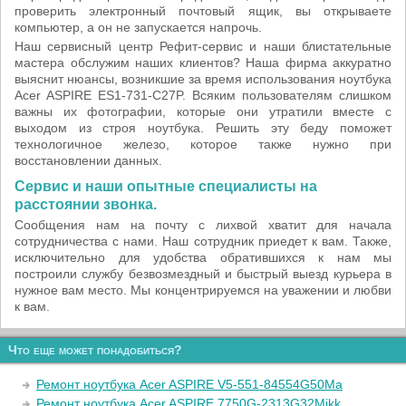
проверить электронный почтовый ящик, вы открываете
компьютер, а он не запускается напрочь.
Наш сервисный центр Рефит-сервис и наши блистательные
мастера обслужим наших клиентов? Наша фирма аккуратно
выяснит нюансы, возникшие за время использования ноутбука
Acer ASPIRE ES1-731-C27P. Всяким пользователям слишком
важны их фотографии, которые они утратили вместе с
выходом из строя ноутбука. Решить эту беду поможет
технологичное железо, которое также нужно при
восстановлении данных.
Сервис и наши опытные специалисты на
расстоянии звонка.
Сообщения нам на почту с лихвой хватит для начала
сотрудничества с нами. Наш сотрудник приедет к вам. Также,
исключительно для удобства обратившихся к нам мы
построили службу безвозмездный и быстрый выезд курьера в
нужное вам место. Мы концентрируемся на уважении и любви
к вам.
Что еще может понадобиться?
Ремонт ноутбука Acer ASPIRE V5-551-84554G50Ma
Ремонт ноутбука Acer ASPIRE 7750G-2313G32Mikk