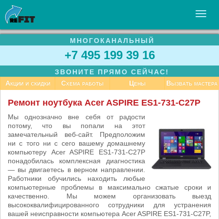
МНОГОКАНАЛЬНЫЙ
УСЛУГИ
+7 495 199 39 16
БИЗНЕСУ
ЗВОНИТЕ ПРЯМО СЕЙЧАС!
СТАТЬИ
Акции и скидки
Схема работы
Цены
Вызвать мастера
ВАКАНСИИ
Ремонт ноутбука Acer ASPIRE ES1-731-C27P
КОНТАКТЫ
Мы однозначно вне себя от радости
потому, что вы попали на этот
замечательный веб-сайт. Предположим
ни с того ни с сего вашему домашнему
компьютеру Acer ASPIRE ES1-731-C27P
понадобилась комплексная диагностика
— вы двигаетесь в верном направлении.
Работники обучились находить любые
компьютерные проблемы в максимально сжатые сроки и
качественно. Мы можем организовать выезд
высококвалифицированного сотрудники для устранения
вашей неисправности компьютера Acer ASPIRE ES1-731-C27P,