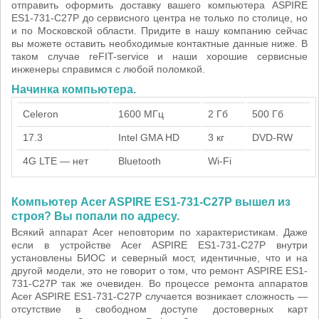
отправить оформить доставку вашего компьютера ASPIRE
ES1-731-C27P до сервисного центра не только по столице, но
и по Московской области. Придите в нашу компанию сейчас
вы можете оставить необходимые контактные данные ниже. В
таком случае reFIT-service и наши хорошие сервисные
инженеры справимся с любой поломкой.
Начинка компьютера.
Celeron
1600 МГц
2 Гб
500 Гб
17.3
Intel GMA HD
3 кг
DVD-RW
4G LTE — нет
Bluetooth
Wi-Fi
Компьютер Acer ASPIRE ES1-731-C27P вышел из
строя? Вы попали по адресу.
Всякий аппарат Acer неповторим по характеристикам. Даже
если в устройстве Acer ASPIRE ES1-731-C27P внутри
установлены БИОС и северный мост, идентичные, что и на
другой модели, это не говорит о том, что ремонт ASPIRE ES1-
731-C27P так же очевиден. Во процессе ремонта аппаратов
Acer ASPIRE ES1-731-C27P случается возникает сложность —
отсутствие в свободном доступе достоверных карт