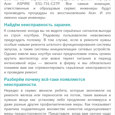
Acer ASPIRE ES1-731-C27P. Все самые знающие,
ответственные и образцовые сервис инженеры будут
производить процедуры по восстановлению Acer. И это
именно наши инженеры.
Найдём неисправность заранее.
К сожалению иногда вы не видите серьёзных сигналов выхода
из строя ноутбука. Рядовому пользователю невозможно
предугадать поломку. В том случае, если в ремонте нужны
особые навыки ремонта штатного функционирования системы
запуска, а также системы инициализации сетевых устройств.
Однако ежели ваш ноутбук начал предположим очень громко
крутить вентилятор или вовсе теряет питания в период
интенсивной игры — звоните в фирму и мы обязательно
покажем вам как отремонтировать серьёзные неисправности
и проведем ремонт.
Разберём почему всё-таки появляются
неисправности.
Нередко в сервис звонили ребята, которые экономили на
ремонте железа или переносили на потом, такие важные и
нужные вещи как: установку либо продление антивируса и
даже разные другие профилактические меры. Как показывает
практика подавляющее множество клиентов недооценивают
меры предосторожности. Представьте, когда вам срочно надо