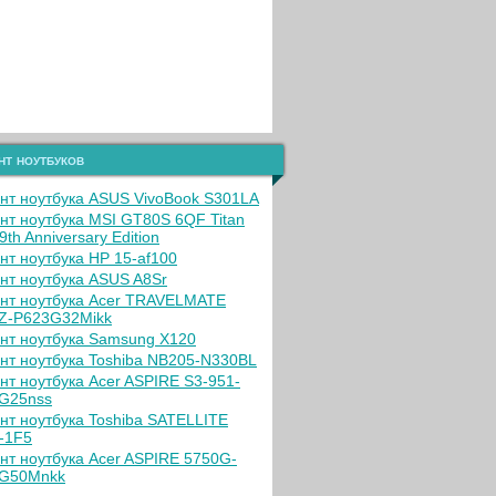
нт ноутбуков
нт ноутбука ASUS VivoBook S301LA
нт ноутбука MSI GT80S 6QF Titan
9th Anniversary Edition
нт ноутбука HP 15-af100
нт ноутбука ASUS A8Sr
нт ноутбука Acer TRAVELMATE
Z-P623G32Mikk
нт ноутбука Samsung X120
нт ноутбука Toshiba NB205-N330BL
нт ноутбука Acer ASPIRE S3-951-
G25nss
нт ноутбука Toshiba SATELLITE
-1F5
нт ноутбука Acer ASPIRE 5750G-
G50Mnkk