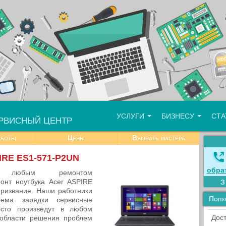
УСЛУГИ
БИЗНЕСУ
СТ
РВИСНЫЙ ЦЕНТР
аботы
Цены
Вызвать мастера
IRE ES1-571-P2UN
обра
ся любым ремонтом
монт ноутбука Acer ASPIRE
ризвание. Наши работники
Попу
ема зарядки сервисные
осто произведут в любом
Дост
области решения проблем