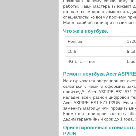
позволяет нашему сервисному це
работы. Наши мастера выезжают д
это дает возможность выполнять диа
специалисты ко всему прочему прие
Московской области при возникнове
Что же в ноутбуке.
Pentium
170
15.6
Inte
4G LTE — нет
Blue
Ремонт ноутбука Acer ASPIRE
Не открывается операционная сист
связаться с нами и оформить зак
произведёт Acer ASPIRE ES1-571-P
наладке всей разной цифровой те
Acer ASPIRE ES1-571-P2UN. Если в
заменить матрицу или прошить мик
Кроме того, при производстве люб
дадим гарантийный срок до 1 года, 
Ориентировочная стоимость н
P2UN.