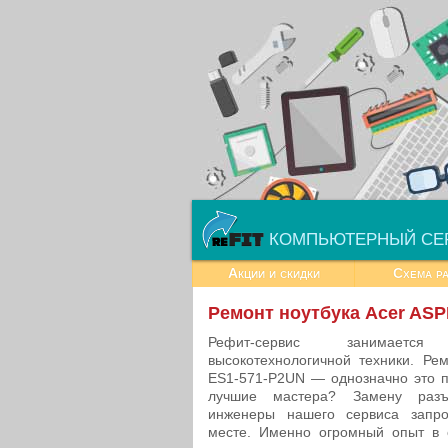
КОМПЬЮТЕРНЫЙ СЕ
Акции и скидки
Схема р
Ремонт ноутбука Acer ASP
Рефит-сервис занимает
высокотехнологичной техники. Ре
ES1-571-P2UN — однозначно это п
лучшие мастера? Замену разъ
инженеры нашего сервиса запр
месте. Именно огромный опыт в 