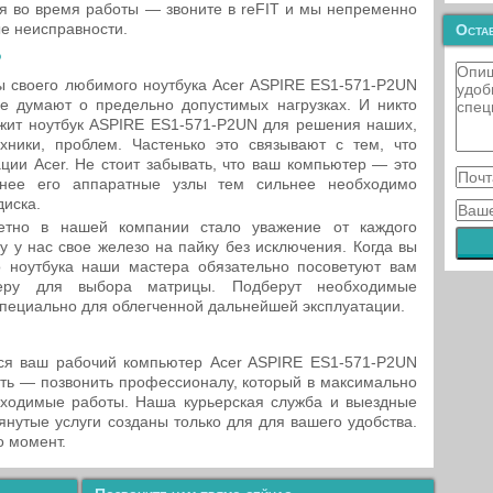
я во время работы — звоните в reFIT и мы непременно
е неисправности.
Остав
?
ы своего любимого ноутбука Acer ASPIRE ES1-571-P2UN
е думают о предельно допустимых нагрузках. И никто
лужит ноутбук ASPIRE ES1-571-P2UN для решения наших,
хники, проблем. Частенько это связывают с тем, что
ции Acer. Не стоит забывать, что ваш компьютер — это
нее его аппаратные узлы тем сильнее необходимо
диска.
тно в нашей компании стало уважение от каждого
у у нас свое железо на пайку без исключения. Когда вы
о ноутбука наши мастера обязательно посоветуют вам
меру для выбора матрицы. Подберут необходимые
пециально для облегченной дальнейшей эксплуатации.
ься ваш рабочий компьютер Acer ASPIRE ES1-571-P2UN
ть — позвонить профессионалу, который в максимально
бходимые работы. Наша курьерская служба и выездные
нутые услуги созданы только для для вашего удобства.
о момент.