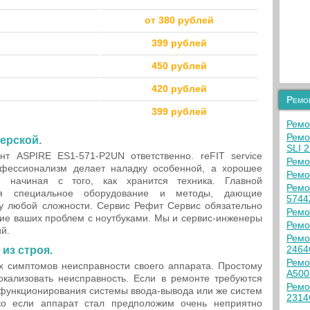
от 380 рублей
399 рублей
450 рублей
420 рублей
Ремо
399 рублей
Ремо
Ремо
ерской.
SLI 2
 ASPIRE ES1-571-P2UN ответственно. reFIT service
Ремо
офессионализм делает наладку особенной, а хорошее
Ремо
 начиная с того, как хранится техника. Главной
Ремо
ся специальное оборудование и методы, дающие
5744
ку любой сложности. Сервис Рефит Сервис обязательно
Ремо
ие ваших проблем с ноутбуками. Мы и сервис-инженеры
Ремо
й.
Ремо
2464
из строя.
Ремо
х симптомов неисправности своего аппарата. Простому
A500
окализовать неисправность. Если в ремонте требуются
Ремо
функционирования системы ввода-вывода или же систем
2314
ако если аппарат стал предположим очень неприятно