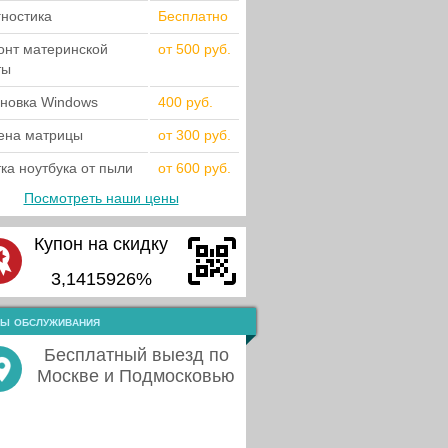
гностика
Бесплатно
онт материнской
от 500 руб.
ты
ановка Windows
400 руб.
ена матрицы
от 300 руб.
ка ноутбука от пыли
от 600 руб.
Посмотреть наши цены
Купон на скидку
3,1415926%
ы обслуживания
Бесплатный выезд по
Москве и Подмосковью