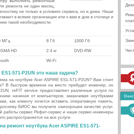
нтру выполнять ремонтные
Диа
ля ремонта не один месяц,
гностику не только в условиях сервиса, но и дома. Наши
Рем
зжают в всякие организации или к вам в дом в столице и
пла
нии такой необходимости.
Уст
Зам
0 МГц
8 Гб
1000 Гб
Чист
l GMA HD
2.4 кг
DVD-RW
tooth
Wi-Fi
 ES1-571-P2UN это наша задача?
ема на ноутбуке Acer ASPIRE ES1-571-P2UN? Вам стоит
аз? В быстром времени на место прибудет инженер, он
2UN. reFIT service предоставляет различные услуги по
хники начиная от компьютеров, заканчивая ноутбуками
Офис
ам, как клиенту хочется вставить оперативную память,
росхему БИОС вы получите наихорошее качество услуг.
ой работы сервис Рефит-сервис и наши сервис-инженеры
это распространяется на все услуги.
а ремонт ноутбука Acer ASPIRE ES1-571-