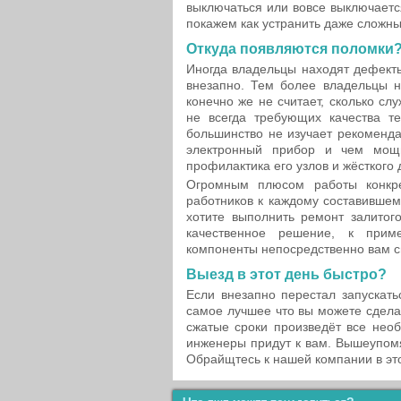
выключаться или вовсе выключаетс
покажем как устранить даже сложны
Откуда появляются поломки
Иногда владельцы находят дефект
внезапно. Тем более владельцы н
конечно же не считает, сколько с
не всегда требующих качества те
большинство не изучает рекоменда
электронный прибор и чем мощ
профилактика его узлов и жёсткого 
Огромным плюсом работы конкре
работников к каждому составившем
хотите выполнить ремонт залитог
качественное решение, к при
компоненты непосредственно вам с
Выезд в этот день быстро?
Если внезапно перестал запускат
самое лучшее что вы можете сдела
сжатые сроки произведёт все нео
инженеры придут к вам. Вышеупомя
Обрайщтесь к нашей компании в эт