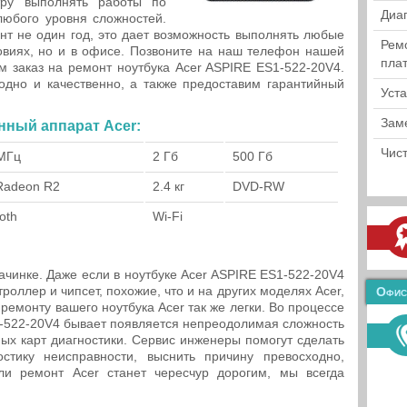
тру выполнять работы по
Диа
любого уровня сложностей.
т не один год, это дает возможность выполнять любые
Рем
овиях, но и в офисе. Позвоните на наш телефон нашей
пла
м заказ на ремонт ноутбука Acer ASPIRE ES1-522-20V4.
дно и качественно, а также предоставим гарантийный
Уст
Зам
анный аппарат Acer:
Чист
МГц
2 Гб
500 Гб
Radeon R2
2.4 кг
DVD-RW
oth
Wi-Fi
ачинке. Даже если в ноутбуке Acer ASPIRE ES1-522-20V4
оллер и чипсет, похожие, что и на других моделях Acer,
Офис
 ремонту вашего ноутбука Acer так же легки. Во процессе
1-522-20V4 бывает появляется непреодолимая сложность
ных карт диагностики. Сервис инженеры помогут сделать
стику неисправности, выснить причину превосходно,
и ремонт Acer станет чересчур дорогим, мы всегда