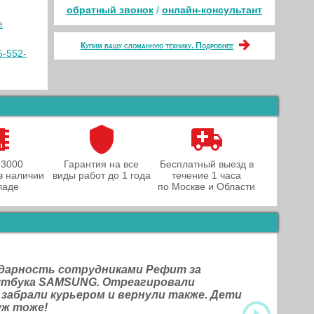
обратный звонок
/
онлайн‑консультант
e
Купим вашу сломанную технику. Подробнее
5-552-
 3000
Гарантия на все
Бесплатный выезд в
в наличии
виды работ до 1 года
течение 1 часа
ладе
по Москве и Области
одарность сотрудниками Рефит за
оутбука SAMSUNG. Отреагировали
 забрали курьером и вернули также. Дети
уж тоже!