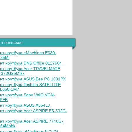
нт ноутбуков
нт ноутбука eMachines E630-
25Mi
нт ноутбука DNS Office 0127604
нт ноутбука Acer TRAVELMATE
-373G25Mikk
нт ноутбука ASUS Eee PC 1001PX
нт ноутбука Toshiba SATELLITE
L650-1M7
нт ноутбука Sony VAIO VGN-
0PEB
нт ноутбука ASUS X554LJ
нт ноутбука Acer ASPIRE E5-532G-
нт ноутбука Acer ASPIRE 7740G-
G64Mnbk
нт ноутбука eMachines E732G-