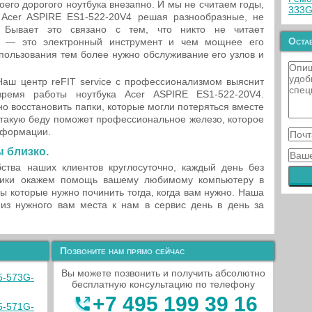
его дорогого ноутбука внезапно. И мы не считаем годы,
333G
 Acer ASPIRE ES1-522-20V4 решая разнообразные, не
 Бывает это связано с тем, что никто не читает
Остав
к — это электронный инструмент и чем мощнее его
спользования тем более нужно обслуживание его узлов и
Наш центр reFIT service с профессионализмом выяснит
ремя работы ноутбука Acer ASPIRE ES1-522-20V4.
о восстановить папки, которые могли потеряться вместе
 такую беду поможет профессиональное железо, которое
нформации.
 близко.
ства наших клиентов круглосуточно, каждый день без
тники окажем помощь вашему любимому компьютеру в
ы которые нужно починить тогда, когда вам нужно. Наша
 из нужного вам места к нам в сервис день в день за
Позвоните нам прямо сейчас
Вы можете позвонить и получить абсолютно
5-573G-
бесплатную консультацию по телефону
+7 495 199 39 16
5-571G-