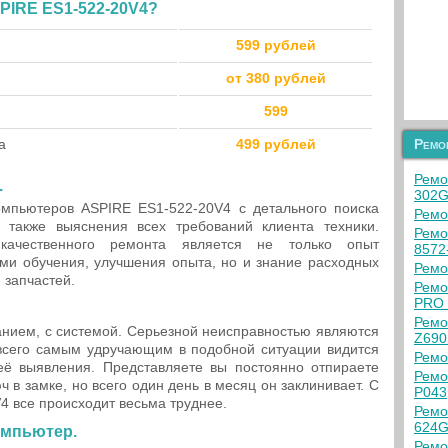
PIRE ES1-522-20V4?
599 рублей
от 380 рублей
599
а
499 рублей
Ремо
Ремо
.
302G
мпьютеров ASPIRE ES1-522-20V4 с детального поиска
Ремо
 также выяснения всех требований клиента техники.
Ремо
качественного ремонта является не только опыт
8572
ими обучения, улучшения опыта, но и знание расходных
Ремо
 запчастей.
Ремо
PRO 
Ремо
нием, с системой. Серьезной неисправностью являются
Z69
сего самым удручающим в подобной ситуации видится
Ремо
её выявления. Представляете вы постоянно отпираете
Ремо
 в замке, но всего один день в месяц он заклинивает. С
P043
 все происходит весьма труднее.
Ремо
624
омпьютер.
Ремо