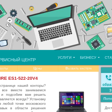
УСЛУГИ
БИЗНЕСУ
СТ
РВИСНЫЙ ЦЕНТР
аботы
Цены
Вызвать мастера
IRE ES1-522-20V4
обра
 странице нашей конторы?
ы все вместе занимаемся
и и подсобим вам решить
Попу
авляется всегда? Установку
в любой точке московского
Дост
навык в области решения