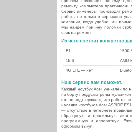
проблем позволяет нашему цен
ремонту компьютера практически 
Сервис инженеры производят ремон
работы не только в сервисных усл
компании, когда удобно, мы приме
Мы найдём причину поломки свобо
срок на ремонт.
Из чего состоит конкретно д
E1
1500 
15.6
AMD 
4G LTE — нет
Blueto
Наш сервис вам поможет.
Каждый ноутбук Acer уникален по н
на борту предусмотрены мультиконтр
это не подтверждает, что работы по
наладки ноутбуков Acer ASPIRE ES
— отсутствие в интернете правиль
образцовую и правильную диагно
программную и аппаратную. Ежел
оформим выкуп.