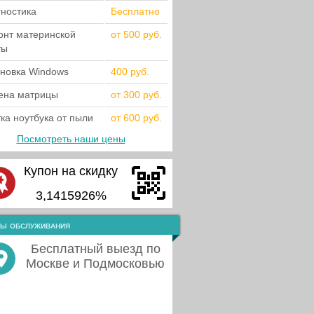
гностика
Бесплатно
онт материнской
от 500 руб.
ты
ановка Windows
400 руб.
ена матрицы
от 300 руб.
ка ноутбука от пыли
от 600 руб.
Посмотреть наши цены
Купон на скидку
3,1415926%
ы обслуживания
Бесплатный выезд по
Москве и Подмосковью