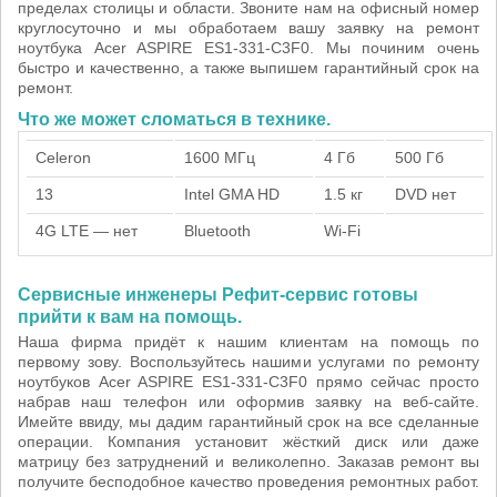
пределах столицы и области. Звоните нам на офисный номер
круглосуточно и мы обработаем вашу заявку на ремонт
ноутбука Acer ASPIRE ES1-331-C3F0. Мы починим очень
быстро и качественно, а также выпишем гарантийный срок на
ремонт.
Что же может сломаться в технике.
Celeron
1600 МГц
4 Гб
500 Гб
13
Intel GMA HD
1.5 кг
DVD нет
4G LTE — нет
Bluetooth
Wi-Fi
Сервисные инженеры Рефит-сервис готовы
прийти к вам на помощь.
Наша фирма придёт к нашим клиентам на помощь по
первому зову. Воспользуйтесь нашими услугами по ремонту
ноутбуков Acer ASPIRE ES1-331-C3F0 прямо сейчас просто
набрав наш телефон или оформив заявку на веб-сайте.
Имейте ввиду, мы дадим гарантийный срок на все сделанные
операции. Компания установит жёсткий диск или даже
матрицу без затруднений и великолепно. Заказав ремонт вы
получите бесподобное качество проведения ремонтных работ.