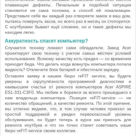
плавающие дефекты. Печальным в подобной ситуации
становится не сама поломка, а способ её локализации.
Представьте себе вы каждый раз отворяете замок в ваш дом,
пытаясь повернуть засов, но всего раз в месяц он стопорится.
С ноутбуками бывает ещё сложнее, но и такие дефекты мы
находим легко.
Аккуратность спасет компьютер?
Случается технику ломают сами обладатели. Завод Acer
проектирует свою технику с учетом самых жёстких условий
использования. Всякому качеству есть предел — со временем
приходит беда. Что делать когда вовнутрь компьютера попала
жидкость? Отключите блок батарей и обесточьте зарядку.
Оставляя заявку в нашем бюро reFIT service, вы будете
уверены в скрупулёзности программной диагностики и
наивысшем счастье от ремонта компьютеров Acer ASPIRE
ES1-331-C3F0. Мы любим и боремся за вского пришедшего к
нам владельца компьютера. Позиция reFIT-service — не
количество обращений, а качество ремонта. По этой причине,
мы отлично ведаем, что, в том случае человек приехал за
простой поддержкой и увидел первоклассный уровень
обслуживания, он будет теперь в курсе как приехать для
ремонта ноутбука и что он точно станет советовать наше
бюро reFIT-service своим коллегам.