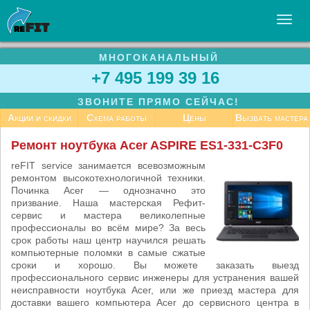
МНОГОКАНАЛЬНЫЙ
УСЛУГИ
+7 495 199 39 16
БИЗНЕСУ
ЗВОНИТЕ ПРЯМО СЕЙЧАС!
СТАТЬИ
Акции и скидки
Схема работы
Цены
Вызвать мастера
ВАКАНСИИ
Ремонт ноутбука Acer ASPIRE ES1-331-C3F0
КОНТАКТЫ
reFIT service занимается всевозможным
ремонтом высокотехнологичной техники.
Починка Acer — однозначно это
призвание. Наша мастерская Рефит-
сервис и мастера великолепные
профессионалы во всём мире? За весь
срок работы наш центр научился решать
компьютерные поломки в самые сжатые
сроки и хорошо. Вы можете заказать выезд
профессионального сервис инженеры для устранения вашей
неисправности ноутбука Acer, или же приезд мастера для
доставки вашего компьютера Acer до сервисного центра в