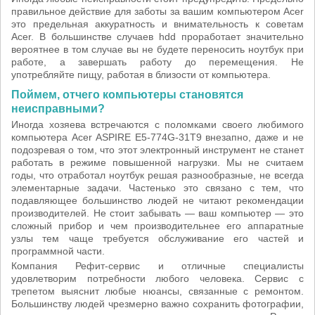
правильное действие для заботы за вашим компьютером Acer
это предельная аккуратность и внимательность к советам
Acer. В большинстве случаев hdd проработает значительно
вероятнее в том случае вы не будете переносить ноутбук при
работе, а завершать работу до перемещения. Не
употребляйте пищу, работая в близости от компьютера.
Поймем, отчего компьютеры становятся
неисправными?
Иногда хозяева встречаются с поломками своего любимого
компьютера Acer ASPIRE E5-774G-31T9 внезапно, даже и не
подозревая о том, что этот электронный инструмент не станет
работать в режиме повышенной нагрузки. Мы не считаем
годы, что отработал ноутбук решая разнообразные, не всегда
элементарные задачи. Частенько это связано с тем, что
подавляющее большинство людей не читают рекомендации
производителей. Не стоит забывать — ваш компьютер — это
сложный прибор и чем производительнее его аппаратные
узлы тем чаще требуется обслуживание его частей и
программной части.
Компания Рефит-сервис и отличные специалисты
удовлетворим потребности любого человека. Сервис с
трепетом выяснит любые нюансы, связанные с ремонтом.
Большинству людей чрезмерно важно сохранить фотографии,