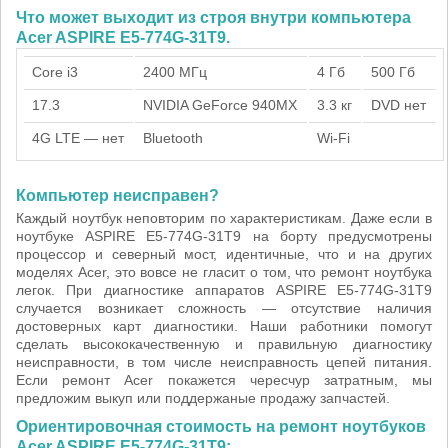
Что может выходит из строя внутри компьютера
Acer ASPIRE E5-774G-31T9.
Core i3
2400 МГц
4 Гб
500 Гб
17.3
NVIDIA GeForce 940MX
3.3 кг
DVD нет
4G LTE — нет
Bluetooth
Wi-Fi
Компьютер неисправен?
Каждый ноутбук неповторим по характеристикам. Даже если в
ноутбуке ASPIRE E5-774G-31T9 на борту предусмотрены
процессор и северный мост, идентичные, что и на других
моделях Acer, это вовсе не гласит о том, что ремонт ноутбука
легок. При диагностике аппаратов ASPIRE E5-774G-31T9
случается возникает сложность — отсутствие наличия
достоверных карт диагностики. Наши работники помогут
сделать высококачественную и правильную диагностику
неисправности, в том числе неисправность цепей питания.
Если ремонт Acer покажется чересчур затратным, мы
предложим выкуп или поддержаные продажу запчастей.
Ориентировочная стоимость на ремонт ноутбуков
Acer ASPIRE E5-774G-31T9: