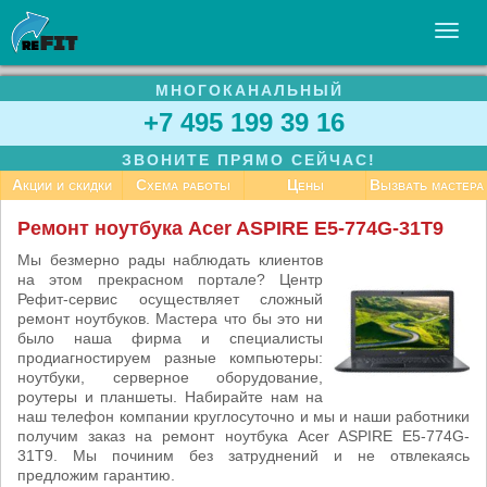
МНОГОКАНАЛЬНЫЙ
УСЛУГИ
+7 495 199 39 16
БИЗНЕСУ
ЗВОНИТЕ ПРЯМО СЕЙЧАС!
СТАТЬИ
Акции и скидки
Схема работы
Цены
Вызвать мастера
ВАКАНСИИ
Ремонт ноутбука Acer ASPIRE E5-774G-31T9
КОНТАКТЫ
Мы безмерно рады наблюдать клиентов
на этом прекрасном портале? Центр
Рефит-сервис осуществляет сложный
ремонт ноутбуков. Мастера что бы это ни
было наша фирма и специалисты
продиагностируем разные компьютеры:
ноутбуки, серверное оборудование,
роутеры и планшеты. Набирайте нам на
наш телефон компании круглосуточно и мы и наши работники
получим заказ на ремонт ноутбука Acer ASPIRE E5-774G-
31T9. Мы починим без затруднений и не отвлекаясь
предложим гарантию.