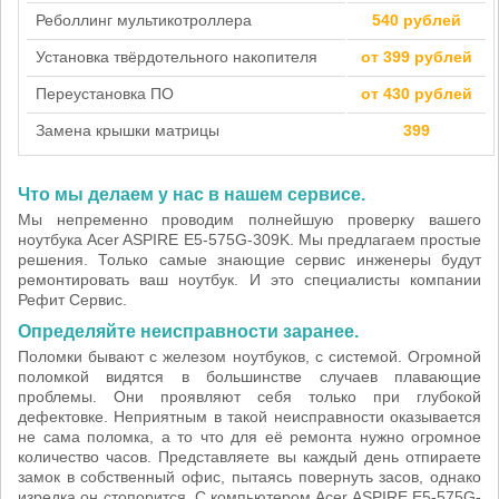
Реболлинг мультикотроллера
540 рублей
Установка твёрдотельного накопителя
от 399 рублей
Переустановка ПО
от 430 рублей
Замена крышки матрицы
399
Что мы делаем у нас в нашем сервисе.
Мы непременно проводим полнейшую проверку вашего
ноутбука Acer ASPIRE E5-575G-309K. Мы предлагаем простые
решения. Только самые знающие сервис инженеры будут
ремонтировать ваш ноутбук. И это специалисты компании
Рефит Сервис.
Определяйте неисправности заранее.
Поломки бывают с железом ноутбуков, с системой. Огромной
поломкой видятся в большинстве случаев плавающие
проблемы. Они проявляют себя только при глубокой
дефектовке. Неприятным в такой неисправности оказывается
не сама поломка, а то что для её ремонта нужно огромное
количество часов. Представляете вы каждый день отпираете
замок в собственный офис, пытаясь повернуть засов, однако
изредка он стопорится. С компьютером Acer ASPIRE E5-575G-