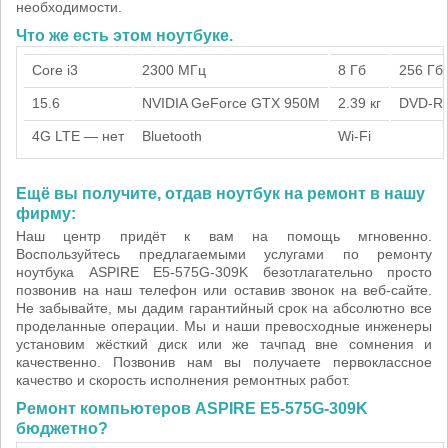
необходимости.
Что же есть этом ноутбуке.
Core i3
2300 МГц
8 Гб
256 Гб
15.6
NVIDIA GeForce GTX 950M
2.39 кг
DVD-R
4G LTE — нет
Bluetooth
Wi-Fi
Ещё вы получите, отдав ноутбук на ремонт в нашу
фирму:
Наш центр придёт к вам на помощь мгновенно.
Воспользуйтесь предлагаемыми услугами по ремонту
ноутбука ASPIRE E5-575G-309K безотлагательно просто
позвонив на наш телефон или оставив звонок на веб-сайте.
Не забывайте, мы дадим гарантийный срок на абсолютно все
проделанные операции. Мы и наши превосходные инженеры
установим жёсткий диск или же тачпад вне сомнения и
качественно. Позвонив нам вы получаете первоклассное
качество и скорость исполнения ремонтных работ.
Ремонт компьютеров ASPIRE E5-575G-309K
бюджетно?