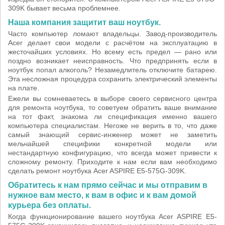
309K бывает весьма проблемнее.
Наша компания защитит ваш ноутбук.
Часто компьютер ломают владельцы. Завод-производитель
Acer делает свои модели с расчётом на эксплуатацию в
жесточайших условиях. Но всему есть предел — рано или
поздно возникает неисправность. Что предпринять если в
ноутбук попал алкоголь? Незамедлитель отключите батарею.
Эта несложная процедура сохранить электрический элементы
на плате.
Ежели вы сомневаетесь в выборе своего сервисного центра
для ремонта ноутбука, то советуем обратить ваше внимание
на тот факт, знакома ли спецификация именно вашего
компьютера специалистам. Негоже не верить в то, что даже
самый знающий сервис-инженер может не заметить
мельчайшей специфики конкретной модели или
нестандартную конфигурацию, что всегда может привести к
сложному ремонту. Приходите к нам если вам необходимо
сделать ремонт ноутбука Acer ASPIRE E5-575G-309K.
Обратитесь к нам прямо сейчас и мы отправим в
нужное вам место, к вам в офис и к вам домой
курьера без оплаты.
Когда функционирование вашего ноутбука Acer ASPIRE E5-