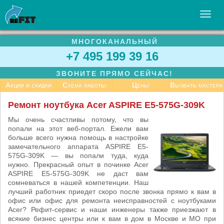
МНОГОКАНАЛЬНЫЙ
УСЛУГИ
+7 495 199 39 16
БИЗНЕСУ
ЗВОНИТЕ ПРЯМО СЕЙЧАС!
СТАТЬИ
Акции и скидки
Схема работы
Цены
Вызвать мастера
ВАКАНСИИ
Ремонт ноутбука Acer ASPIRE E5-575G-309K
КОНТАКТЫ
Мы очень счастливы потому, что вы
попали на этот веб-портал. Ежели вам
больше всего нужна помощь в настройке
замечательного аппарата ASPIRE E5-
575G-309K — вы попали туда, куда
нужно. Прекрасный опыт в починке Acer
ASPIRE E5-575G-309K не даст вам
сомневаться в нашей компетенции. Наш
лучший работник приедет скоро после звонка прямо к вам в
офис или офис для ремонта неисправностей с ноутбуками
Acer? Рефит-сервис и наши инженеры также приезжают в
всякие бизнес центры или к вам в дом в Москве и МО при