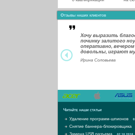
Отзывы наших клиентов
Хочу выразить благ
починку залитого н
оперативно, вечером
довольны, играют м
Ирина Соловьева
Читайте наши статьи
Удаление программ-шпионов
0
Снятие баннера-блокировщика
Замена USB разъема
02.10.2018