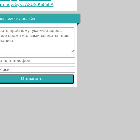
нт ноутбука ASUS K555LA
ьте заявку онлайн
Отправить