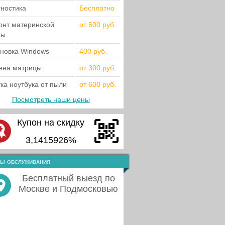
гностика
Бесплатно
онт материнской
от 500 руб.
ты
ановка Windows
400 руб.
ена матрицы
от 300 руб.
ка ноутбука от пыли
от 600 руб.
Посмотреть наши цены
Купон на скидку
3,1415926%
ы обслуживания
Бесплатный выезд по
Москве и Подмосковью