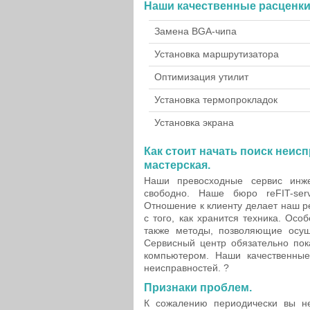
Наши качественные расценки
Замена BGA-чипа
Установка маршрутизатора
Оптимизация утилит
Установка термопрокладок
Установка экрана
Как стоит начать поиск неис
мастерская.
Наши превосходные сервис инж
свободно. Наше бюро reFIT-ser
Отношение к клиенту делает наш р
с того, как хранится техника. Ос
также методы, позволяющие осуще
Сервисный центр обязательно пок
компьютером. Наши качественны
неисправностей. ?
Признаки проблем.
К сожалению периодически вы не