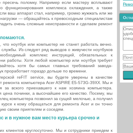
 пресечь поломку. Например если мастеру всплывают
Ремо
го функционирования комплекса охлаждения, а также
если ваш аппарат стал, например, громко жужжать или же
Остав
 нагрузки — обращайтесь к превосходным специалистам
ладить очень сложные неисправности и сделаем ремонт
 ломаются.
что ноутбук или компьютер не станет работать вечно.
 службы. Из следует ряд выводов о живучести ноутбуков
необходимый комплекс инструкций, обязательных к
ни работы. Хотя любой компьютер или ноутбук требует
вайтесь хотя бы самых главных требований завода-
ук проработает гораздо дольше по времени.
рской reFIT service, вы будете уверены в качестве
 от ремонта компьютера Acer ASPIRE E5-573G-39XX. Мы и
 за вского приехавшего к нам хозяина компьютера.
я цена починки, а высочайшее его качество. Посему, мы
делец компьютера позвонил за сущей мелочью, а получил
в курсе к кому обращаться для ремонта Acer и он точно
цию своим приятелям и соседям.
с и в нужное вам место курьера срочно и
их клиентов круглосуточно. Мы и сотрудники приедем к