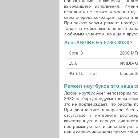
превосходные инженеры поль
высочайшего исполнения. Имен
исполнять не только компонентную
свою очередь сокращает сроки и д
При заказе услуги ремонт ноутбу
талон на любые выполненные работ
любимым клиентом, но ещё и друго
Acer ASPIRE E5-573G-39XX?
Core i3
2000 МГ
15.6
NVIDIA 
4G LTE — нет
Bluetoot
Ремонт ноутбуков это наша с
Любой ноутбук Acer неповторим по
39XX на борту предусмотрены комп
это не подтверждает, что работы 
При диагностике аппаратов Acer
отсутствие в интернете достов
качественную и верную диагности
программную так и аппаратную. Е
наши сервис-инженеры прямо сейч