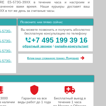
PIRE E5-573G-39XX в течение часа и настроим и
наченное вами время. Наши курьеры доставят ваш
X в тот же день за считаные часы.
Позвоните нам прямо сейчас
Вы можете позвонить и получить абсолютно
5-573G-
бесплатную консультацию по телефону
+7 495 199 39 16
5-573G-
обратный звонок
/
онлайн‑консультант
5-573G-
Купим вашу сломанную технику. Подробнее
5-573G-
 3000
Гарантия на все
Бесплатный выезд в
в наличии
виды работ до 1 года
течение 1 часа
ладе
по Москве и Области