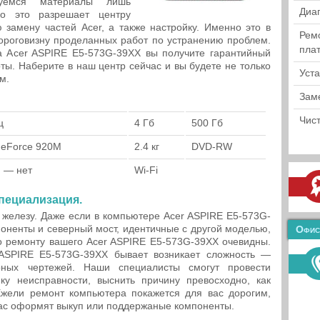
зуемся материалы лишь
Диа
но это разрешает центру
 замену частей Acer, а также настройку. Именно это в
Рем
ороговизну проделанных работ по устранению проблем.
пла
ка Acer ASPIRE E5-573G-39XX вы получите гарантийный
ы. Наберите в наш центр сейчас и вы будете не только
Уст
м.
Зам
Чист
ц
4 Гб
500 Гб
GeForce 920M
2.4 кг
DVD-RW
h — нет
Wi-Fi
пециализация.
 железу. Даже если в компьютере Acer ASPIRE E5-573G-
оненты и северный мост, идентичные с другой моделью,
Офис
по ремонту вашего Acer ASPIRE E5-573G-39XX очевидны.
 ASPIRE E5-573G-39XX бывает возникает сложность —
ерных чертежей. Наши специалисты смогут провести
ку неисправности, выснить причину превосходно, как
жели ремонт компьютера покажется для вас дорогим,
ас оформят выкуп или поддержаные компоненты.