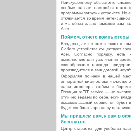
Неискушенному обывателю сложно
особые навыки настройки штатно
программы загрузки устройств. Но 
отключается во время интенсивной
и мы обязательно поможем вам на
Acer.
Поймем, отчего компьютеры
Владельцы и не помышляют о том, 
Любого устройства существует срок
Acer. Согласно порядку, есть 
выполнению для увеличения време
своеобразного подхода придержи
производителя и ваш договой ноутб
Оформляя починку в нашей масте
аппаратной диагностики и счастье
наши инженеры любим и боремся
Позиция reFIT service — не высока
отлично ведаем по себе, если вла
высококлассный сервис, он будет 
будет сообщать про нашу организа
Мы пришлем вам, к вам в офи
бесплатно.
Центр старается для удобства наш