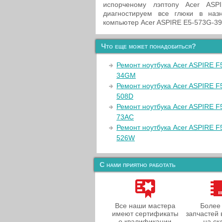
испорченому лэптопу Acer AS
диагностируем все глюки в наз
компьютер Acer ASPIRE E5-573G-39X
Что еще может понадобиться?
Ремонт ноутбука Acer ASPIRE F
34GM
Ремонт ноутбука Acer ASPIRE F
508D
Ремонт ноутбука Acer ASPIRE F
73AC
Ремонт ноутбука Acer ASPIRE F
526W
С нами приятно работать
Все наши мастера
Более
имеют сертификаты
запчастей 
о квалификации
на ск