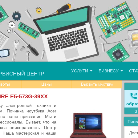
УСЛУГИ
БИЗНЕСУ
СТ
РВИСНЫЙ ЦЕНТР
аботы
Цены
Вызвать мастера
IRE E5-573G-39XX
обра
у электронной техники и
. Починка ноутбука Acer
но наше призвание. Мы и
Попу
ссионалы. Бывает, что на
ла неисправность. Центр
Дост
. Наша мастерская и наши