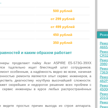
.
500 рублей
от 299 рублей
от 499 рублей
450 рублей
Ремо
350 рублей
Ремо
A665
Ремо
правностей и каким образом работает
CR3
Ремо
енеры проделают пайку Acer ASPIRE E5-573G-39XX
3980
vice тщательно ищет блестящий штат сотрудников.
Ремо
емонт особенным, а надёжность видно во всем, начиная
736
обенностью ремонта являются опыт сервис инженеров, а
Ремо
ствить диагностику ноутбука высочайшей сложности.
482P
ажет скорейшее и недорогое решение всех проблем с
Ремо
е сервис инженеры в курсе любых распространённых
450
Ремо
201G
Ремо
 видите простых причин выхода из строя аппарата.
Ремо