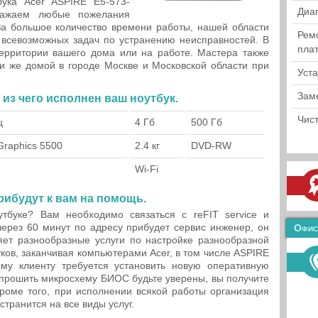
ука Acer ASPIRE E5-573-
Диа
важаем любые пожелания
За большое количество времени работы, нашей области
Рем
всевозможных задач по устранению неисправностей. В
пла
территории вашего дома или на работе. Мастера также
и же домой в городе Москве и Московской области при
Уст
Зам
из чего исполнен ваш ноутбук.
Чист
ц
4 Гб
500 Гб
 Graphics 5500
2.4 кг
DVD-RW
Wi-Fi
ибудут к вам на помощь.
тбуке? Вам необходимо связаться с reFIT service и
ерез 60 минут по адресу прибудет сервис инженер, он
Офис
вляет разнообразные услуги по настройке разнообразной
ков, заканчивая компьютерами Acer, в том числе ASPIRE
му клиенту требуется установить новую оперативную
и прошить микросхему БИОС будьте уверены, вы получите
Кроме того, при исполнении всякой работы организация
странится на все виды услуг.