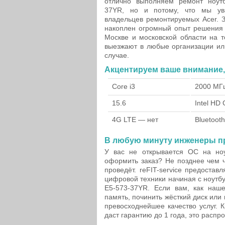
отлично выполняем ремонт ноутб
37YR, но и потому, что мы у
владельцев ремонтируемых Acer. 
накоплен огромный опыт решения 
Москве и московской области на 
выезжают в любые организации ил
случае.
Акцентируем ваше внимание, 
Core i3
2000 МГ
15.6
Intel HD
4G LTE — нет
Bluetooth
В любую минуту инженеры пр
У вас не открывается ОС на ноу
оформить заказ? Не позднее чем ч
проведёт. reFIT-service предоста
цифровой техники начиная с ноутбу
E5-573-37YR. Если вам, как наше
память, починить жёсткий диск ил
превосходнейшее качество услуг. 
даст гарантию до 1 года, это распро