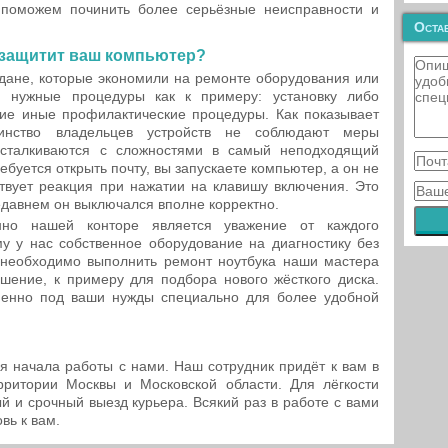
 поможем починить более серьёзные неисправности и
Остав
 защитит ваш компьютер?
ждане, которые экономили на ремонте оборудования или
 нужные процедуры как к примеру: установку либо
ие иные профилактические процедуры. Как показывает
нство владельцев устройств не соблюдают меры
 сталкиваются с сложностями в самый неподходящий
ебуется открыть почту, вы запускаете компьютер, а он не
ствует реакция при нажатии на клавишу включения. Это
недавнем он выключался вполне корректно.
но нашей конторе является уважение от каждого
у у нас собственное оборудование на диагностику без
 необходимо выполнить ремонт ноутбука наши мастера
шение, к примеру для подбора нового жёсткого диска.
менно под ваши нужды специально для более удобной
?
я начала работы с нами. Наш сотрудник придёт к вам в
ритории Москвы и Московской области. Для лёгкости
й и срочный выезд курьера. Всякий раз в работе с вами
вь к вам.