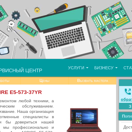
УСЛУГИ
БИЗНЕСУ
СТ
РВИСНЫЙ ЦЕНТР
аботы
Цены
Вызвать мастера
IRE E5-573-37YR
обра
емонтом любой техники, а
ческим обслуживанием.
извание. Наша организация
Попу
отменные специалисты в
и бы довериться нашей
Дост
то мы профессионально и