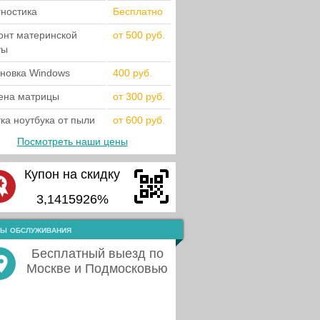
гностика
Бесплатно
онт материнской
от 500 руб.
ты
ановка Windows
400 руб.
ена матрицы
от 300 руб.
ка ноутбука от пыли
от 600 руб.
Посмотреть наши цены
Купон на скидку
3,1415926%
ы обслуживания
Бесплатный выезд по
Москве и Подмосковью