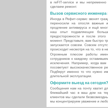
в reFIT-service и мы непременно
сделаем ремонт.
Вызов сервисного инженера
Иногда в Рефит-сервис звонят гра
переносили на опосля важные и
продление антивируса и ещё мног
наш опыт подавляющее больши
предосторожности и после этого
момент. Представьте, вам быстро тр
запускается совсем. Совсем отсут
происходит несмотря на то, что в 
Огромным плюсом работы имен
сотрудников к каждому оставившем
исключения. Например, когда вам
посоветуют высококачественное ре
Подберут именно то что нужно и
длительной эксплуатации.
Оформите выезд на сегодня
Сообщения нам на почту хватит дл
ближайший час в ваш дом на тер
клиентов мы сделали безвозмездны
мы концентрируем уважение и любо