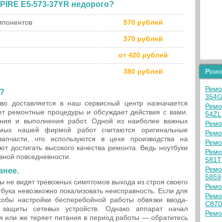
PIRE E5-573-37YR недорого?
омпонентов
570 рублей
370 рублей
от 420 рублей
380 рублей
Ремо
Ремо
а?
354G
во доставляется в наш сервисный центр назначается
Ремо
ет ремонтные процедуры и обсуждает действия с вами.
54ZL
ния и выполнения работ. Одной из наиболее важных
Ремо
емых нашей фирмой работ считаются оригинальные
Ремо
запчасти, что используются в цехе производства на
Ремо
ют достигать высокого качества ремонта. Ведь ноутбуки
Ремо
вной повседневности.
581T
Ремо
анее.
5859
ты не видят тревожных симптомов выхода из строя своего
Ремо
тбука невозможно локализовать неисправность. Если для
Ремо
обы настройки бесперебойной работы обвязки ввода-
C87
защиты сетевых устройств. Однако аппарат начал
Ремо
 или же теряет питания в период работы — обратитесь