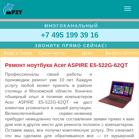
МНОГОКАНАЛЬНЫЙ
УСЛУГИ
+7 495 199 39 16
БИЗНЕСУ
ЗВОНИТЕ ПРЯМО СЕЙЧАС!
СТАТЬИ
Акции и скидки
Схема работы
Цены
Вызвать мастера
ВАКАНСИИ
Ремонт ноутбука Acer ASPIRE E5-522G-62QT
КОНТАКТЫ
Профессионалы своей работы и
производим ремонт уже 10 лет. Каждую
услугу любой может принять в районе
столицы и Московской области. Конечно
обширный опыт в починке компьютеров
Acer ASPIRE E5-522G-62QT не даст
клиентам усомниться в нашей репутации.
Великолепнейший сервис-инженер
прибудет немедленно после составления заявки прямо к вам
дом или в другое место для ремонта поломок с компьютером.
Оставив заказ, все получат комплексную услугу. Это означает,
что мы сделаем для обратившихся все — от курьерской