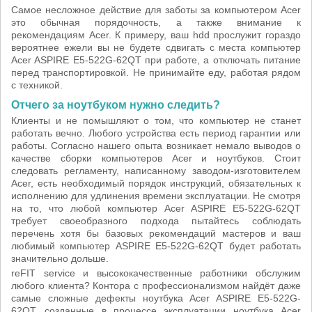
Самое несложное действие для заботы за компьютером Acer
это обычная порядочность, а также внимание к
рекомендациям Acer. К примеру, ваш hdd прослужит гораздо
вероятнее ежели вы не будете сдвигать с места компьютер
Acer ASPIRE E5-522G-62QT при работе, а отключать питание
перед транспортировкой. Не принимайте еду, работая рядом
с техникой.
Отчего за ноутбуком нужно следить?
Клиенты и не помышляют о том, что компьютер не станет
работать вечно. Любого устройства есть период гарантии или
работы. Согласно нашего опыта возникает немало выводов о
качестве сборки компьютеров Acer и ноутбуков. Стоит
следовать регламенту, написанному заводом-изготовителем
Acer, есть необходимый порядок инструкций, обязательных к
исполнению для удлинения времени эксплуатации. Не смотря
на то, что любой компьютер Acer ASPIRE E5-522G-62QT
требует своеобразного подхода пытайтесь соблюдать
перечень хотя бы базовых рекомендаций мастеров и ваш
любимый компьютер ASPIRE E5-522G-62QT будет работать
значительно дольше.
reFIT service и высококачественные работники обслужим
любого клиента? Контора с профессионализмом найдёт даже
самые сложные дефекты ноутбука Acer ASPIRE E5-522G-
62QT, созданные в процессе эксплуатации ноутбука Acer