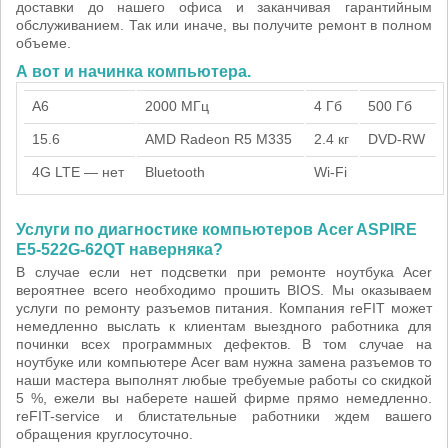
доставки до нашего офиса и заканчивая гарантийным
обслуживанием. Так или иначе, вы получите ремонт в полном
объеме.
А вот и начинка компьютера.
A6
2000 МГц
4 Гб
500 Гб
15.6
AMD Radeon R5 M335
2.4 кг
DVD-RW
4G LTE — нет
Bluetooth
Wi-Fi
Услуги по диагностике компьютеров Acer ASPIRE
E5-522G-62QT наверняка?
В случае если нет подсветки при ремонте ноутбука Acer
вероятнее всего необходимо прошить BIOS. Мы оказываем
услуги по ремонту разъемов питания. Компания reFIT может
немедленно выслать к клиентам выездного работника для
починки всех программных дефектов. В том случае на
ноутбуке или компьютере Acer вам нужна замена разъемов то
наши мастера выполнят любые требуемые работы со скидкой
5 %, ежели вы наберете нашей фирме прямо немедленно.
reFIT-service и блистательные работники ждем вашего
обращения круглосуточно.