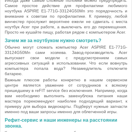
Иногда даже самые сложные поломки можно предупредить.
Самое простое действие для профилактики любимого
ноутбука ASPIRE E1-771G-33124G50Mn это порядочность и
внимание к советам по профилактике. К примеру, любой
винчестер прослужит вероятнее ежели не сдвигать с места
ноутбук Acer при работе, а выключать его до перемещения.
Просто не кушайте пищу, работая рядом с компьютером Acer.
Зачем же за ноутбуком нужно смотреть?
Обычно могут сломать компьютер Acer ASPIRE E1-771G-
33124G50Mn сами хозяева. Завод-производитель Acer
выпускает свои модели с предусмотрением самых
агрессивных ситуаций в использовании. Что если вовнутрь
компьютера попала вода? Незамедлитель отключите
батарею.
Важным плюсом работы конкретно в нашем сервисном
центре является уважение от сотрудников к всякому
пришедшему в reFIT service без исключения. Например, когда
вам необходимо выполнить заменублока питания наши
мастера порекомендуют наиболее подходящий вариант, к
примеру для выбора видеокарты. Подберут нужные запчасти
именно под ваши запросы именно для облегченной игры.
Рефит-сервис и наши инженеры на расстоянии
звонка.