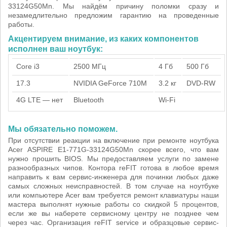
33124G50Mn. Мы найдём причину поломки сразу и
незамедлительно предложим гарантию на проведенные
работы.
Акцентируем внимание, из каких компонентов
исполнен ваш ноутбук:
Core i3
2500 МГц
4 Гб
500 Гб
17.3
NVIDIA GeForce 710M
3.2 кг
DVD-RW
4G LTE — нет
Bluetooth
Wi-Fi
Мы обязательно поможем.
При отсутствии реакции на включение при ремонте ноутбука
Acer ASPIRE E1-771G-33124G50Mn скорее всего, что вам
нужно прошить BIOS. Мы предоставляем услуги по замене
разнообразных чипов. Контора reFIT готова в любое время
направить к вам сервис-инженера для починки любых даже
самых сложных неисправностей. В том случае на ноутбуке
или компьютере Acer вам требуется ремонт клавиатуры наши
мастера выполнят нужные работы со скидкой 5 процентов,
если же вы наберете сервисному центру не позднее чем
через час. Организация reFIT service и образцовые сервис-