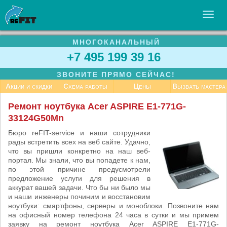
МНОГОКАНАЛЬНЫЙ
УСЛУГИ
+7 495 199 39 16
БИЗНЕСУ
ЗВОНИТЕ ПРЯМО СЕЙЧАС!
СТАТЬИ
Акции и скидки
Схема работы
Цены
Вызвать мастера
ВАКАНСИИ
Ремонт ноутбука Acer ASPIRE E1-771G-
33124G50Mn
КОНТАКТЫ
Бюро reFIT-service и наши сотрудники
рады встретить всех на веб сайте. Удачно,
что вы пришли конкретно на наш веб-
портал. Мы знали, что вы попадете к нам,
по этой причине предусмотрели
предложение услуги для решения в
аккурат вашей задачи. Что бы ни было мы
и наши инженеры починим и восстановим
ноутбуки: смартфоны, серверы и моноблоки. Позвоните нам
на офисный номер телефона 24 часа в сутки и мы примем
заявку на ремонт ноутбука Acer ASPIRE E1-771G-