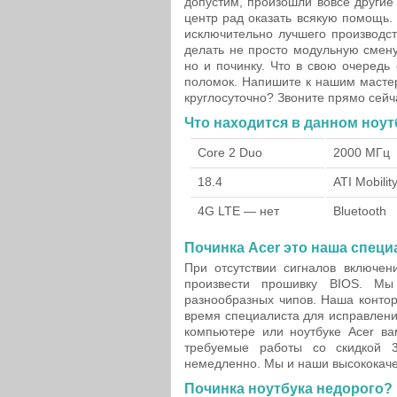
допустим, произошли вовсе други
центр рад оказать всякую помощь
исключительно лучшего производс
делать не просто модульную смен
но и починку. Что в свою очередь
поломок. Напишите к нашим мастер
круглосуточно? Звоните прямо сейч
Что находится в данном ноут
Core 2 Duo
2000 МГц
18.4
ATI Mobili
4G LTE — нет
Bluetooth
Починка Acer это наша специ
При отсутствии сигналов включен
произвести прошивку BIOS. Мы
разнообразных чипов. Наша контор
время специалиста для исправлен
компьютере или ноутбуке Acer в
требуемые работы со скидкой 3
немедленно. Мы и наши высококачес
Починка ноутбука недорого?