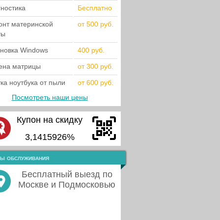
гностика
Бесплатно
онт материнской
от 500 руб.
ты
ановка Windows
400 руб.
ена матрицы
от 300 руб.
ка ноутбука от пыли
от 600 руб.
Посмотреть наши цены
Купон на скидку
3,1415926%
ы обслуживания
Бесплатный выезд по
Москве и Подмосковью