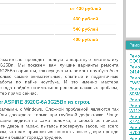
от 430 рублей
430 рублей
540 рублей
ы
400 рублей
Ремо
Ремо
язательно проводят полную аппаратную диагностику
CQ61
3G25Bn. Мы покажем вам лучшие варианты ремонта
Ремо
G25Bn варианты, как осуществить ремонт ноутбука Acer
2414
олько самые внимательные, опытные и педантичные
Ремо
работы по пайке ноутбука. И это именно мастера
FW5
 всегда найдём оптимальное решение сложных проблем,
Ремо
тер прямо сейчас.
305
Ремо
r ASPIRE 8920G-6A3G25Bn из строя.
Ремо
атными, с Windows. Сложной проблемой являются так
W11
ни досаждают только при глубокой дефектовке. Чаще
Ремо
ации видится не сама поломка, а способ её поиска.
37Z4
те дверь в гараж, пытаясь провернуть засов, но всего
Ремо
зом, что вам приходиться попотеть возле двери прежде
R700
ками бывает гораздо труднее.
Ремо