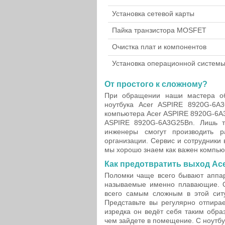
Установка сетевой карты
Пайка транзистора MOSFET
Очистка плат и компонентов
Установка операционной систем
От простого к сложному?
При обращении наши мастера об
ноутбука Acer ASPIRE 8920G-6A
компьютера Acer ASPIRE 8920G-6A3
ASPIRE 8920G-6A3G25Bn. Лишь т
инженеры смогут производить 
организации. Сервис и сотрудники
мы хорошо знаем как важен компью
Как предотвратить выход Ace
Поломки чаще всего бывают аппар
называемые именно плавающие. О
всего самым сложным в этой ситу
Представьте вы регулярно отпирае
изредка он ведёт себя таким обра
чем зайдете в помещение. С ноутбу