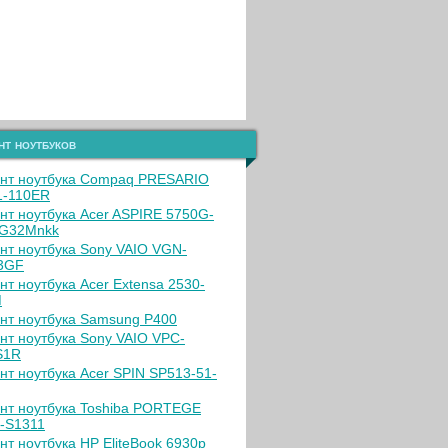
нт ноутбуков
нт ноутбука Compaq PRESARIO
-110ER
нт ноутбука Acer ASPIRE 5750G-
G32Mnkk
нт ноутбука Sony VAIO VGN-
3GF
нт ноутбука Acer Extensa 2530-
M
нт ноутбука Samsung P400
нт ноутбука Sony VAIO VPC-
S1R
нт ноутбука Acer SPIN SP513-51-
нт ноутбука Toshiba PORTEGE
-S1311
нт ноутбука HP EliteBook 6930p