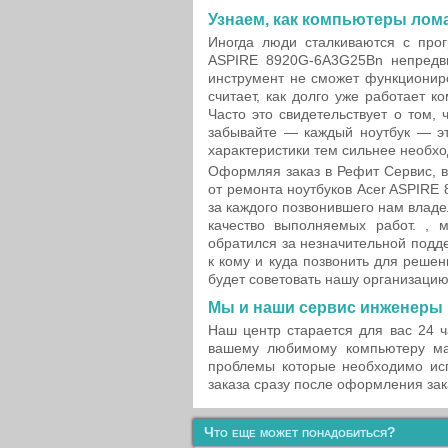
Узнаем, как компьютеры лом
Иногда люди сталкиваются с про
ASPIRE 8920G-6A3G25Bn непредвид
инструмент не сможет функциониро
считает, как долго уже работает 
Часто это свидетельствует о том,
забывайте — каждый ноутбук — э
характеристики тем сильнее необх
Оформляя заказ в Рефит Сервис, в
от ремонта ноутбуков Acer ASPIR
за каждого позвонившего нам владел
качество выполняемых работ. , 
обратился за незначительной подде
к кому и куда позвонить для реше
будет советовать нашу организацию
Мы и наши сервис инженеры 
Наш центр старается для вас 24 
вашему любимому компьютеру ма
проблемы которые необходимо исп
заказа сразу после оформления зак
Что еще может понадобиться?