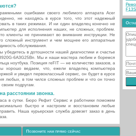
Ремо
аются?
F13
граммными ошибками своего любимого аппарата Acer
енно, не находясь в курсе того, что этот надежный
Остав
вать в таких режимах. И ни один владелец конечно не
компьютер для исполнения наших, не сложных, проблем.
 что клиенты не принимают во внимание инструкции. Не
то сложный инструмент и чем мощнее его аппаратные
одимость обслуживания.
ы убедитесь в дотошности нашей диагностики и счастье
E 8920G-6A3G25Bn. Мы и наши мастера любим и боремся
ьца ноутбука. Позиция reFIT — не количество заказов, а
мы хорошо ведаем, что, ежели владелец компьютера
ржкой и увидел первоклассный сервис, он будет в курсе
ния любых, в том чилсе сложных проблем и что он точно
 своим подругам.
на расстоянии звонка.
часа в сутки. Бюро Рефит Сервис и работники поможем
ксимально быстро и настроим и восстановим любые
равить. Наша курьерская служба довезет заказ в день
аза.
Позвоните нам прямо сейчас