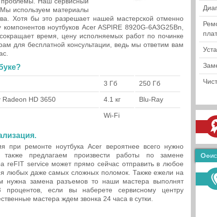
е проблемы. Наш сервисный
Диа
. Мы используем материалы
тва. Хотя бы это разрешает нашей мастерской отменно
Рем
у компонентов ноутбуков Acer ASPIRE 8920G-6A3G25Bn,
пла
 сокращает время, цену исполняемых работ по починке
ам для бесплатной консультации, ведь мы ответим вам
Уст
ас.
Зам
буке?
Чист
3 Гб
250 Гб
ty Radeon HD 3650
4.1 кг
Blu-Ray
Wi-Fi
ализация.
ия при ремонте ноутбука Acer вероятнее всего нужно
 также предлагаем произвести работы по замене
Офис
а reFIT service может прямо сейчас отправить в любое
ия любых даже самых сложных поломок. Также ежели на
ам нужна замена разъемов то наши мастера выполнят
 процентов, если вы наберете сервисному центру
твенные мастера ждем звонка 24 часа в сутки.