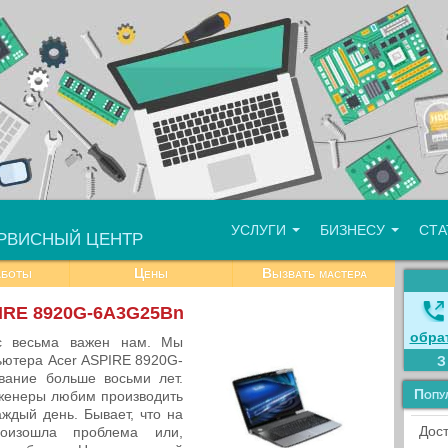
УСЛУГИ
БИЗНЕСУ
СТ
РВИСНЫЙ ЦЕНТР
аботы
Цены
Вызвать мастера
PIRE 8920G-6A3G25Bn
обра
ис весьма важен нам. Мы
ьютера Acer ASPIRE 8920G-
ание больше восьми лет.
Попу
нженеры любим производить
ждый день. Бывает, что на
Дост
оизошла проблема или,