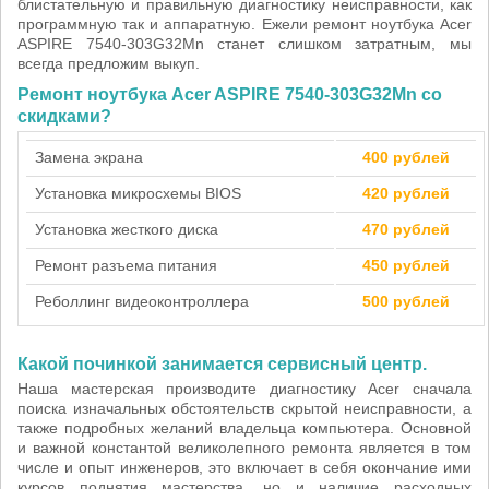
блистательную и правильную диагностику неисправности, как
программную так и аппаратную. Ежели ремонт ноутбука Acer
ASPIRE 7540-303G32Mn станет слишком затратным, мы
всегда предложим выкуп.
Ремонт ноутбука Acer ASPIRE 7540-303G32Mn со
скидками?
Замена экрана
400 рублей
Установка микросхемы BIOS
420 рублей
Установка жесткого диска
470 рублей
Ремонт разъема питания
450 рублей
Реболлинг видеоконтроллера
500 рублей
Какой починкой занимается сервисный центр.
Наша мастерская производите диагностику Acer сначала
поиска изначальных обстоятельств скрытой неисправности, а
также подробных желаний владельца компьютера. Основной
и важной константой великолепного ремонта является в том
числе и опыт инженеров, это включает в себя окончание ими
курсов поднятия мастерства, но и наличие расходных