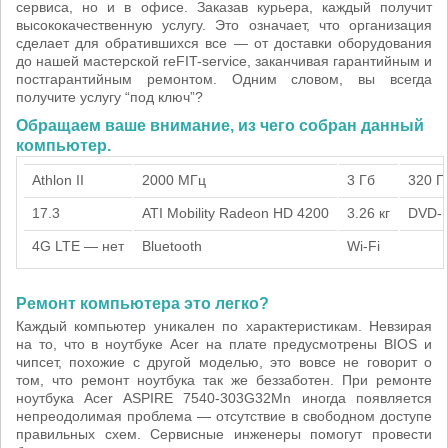
сервиса, но и в офисе. Заказав курьера, каждый получит
высококачественную услугу. Это означает, что организация
сделает для обратившихся все — от доставки оборудования
до нашей мастерской reFIT-service, заканчивая гарантийным и
постгарантийным ремонтом. Одним словом, вы всегда
получите услугу “под ключ”?
Обращаем ваше внимание, из чего собран данный
компьютер.
Athlon II
2000 МГц
3 Гб
320 Г
17.3
ATI Mobility Radeon HD 4200
3.26 кг
DVD-
4G LTE — нет
Bluetooth
Wi-Fi
Ремонт компьютера это легко?
Каждый компьютер уникален по характеристикам. Невзирая
на то, что в ноутбуке Acer на плате предусмотрены BIOS и
чипсет, похожие с другой моделью, это вовсе не говорит о
том, что ремонт ноутбука так же беззаботен. При ремонте
ноутбука Acer ASPIRE 7540-303G32Mn иногда появляется
непреодолимая проблема — отсутствие в свободном доступе
правильных схем. Сервисные инженеры помогут провести