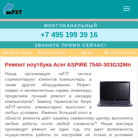
МНОГОКАНАЛЬНЫЙ
УСЛУГИ
+7 495 199 39 16
БИЗНЕСУ
ЗВОНИТЕ ПРЯМО СЕЙЧАС!
СТАТЬИ
Акции и скидки
Схема работы
Цены
Вызвать мастера
ВАКАНСИИ
Ремонт ноутбука Acer ASPIRE 7540-303G32Mn
КОНТАКТЫ
Наша организация reFIT service
отремонтирует клиентов компьютеры, а
также другое оборудование. Рефит-
сервис и великолепные сервис инженеры
проделаем лучший ремонт и наладку
компьютеров? Замену термопасты бюро
reFIT-service элементарно выполнит в
любых условиях. Именно большой опыт в
области ремонта даёт нашему сервисному центру выполнять
любые работы почти любой сложности? Наши мастера
производят ремонт не один год, это дает возможность
осуществлять работы по настройке не только в условиях