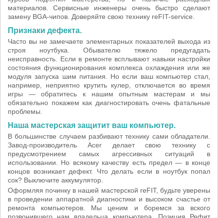
материалов. Сервисные инженеры очень быстро сделают
замену BGA-чипов. Доверяйте свою технику reFIT-service.
Признаки дефекта.
Часто вы не замечаете элементарных показателей выхода из
строя ноутбука. Обывателю тяжело предугадать
неисправность. Если в ремонте всплывают навыки настройки
состояния функционирования комплекса охлаждения или же
модуля запуска шим питания. Но если ваш компьютер стал,
например, неприятно крутить кулер, отключается во время
игры — обратитесь к нашим опытным мастерам и мы
обязательно покажем как диагностировать очень фатальные
проблемы.
Наша мастерская защитит ваш компьютер.
В большинстве случаем разбивают технику сами обладатели.
Завод-производитель Acer делает свою технику с
предусмотрением самых агрессивных ситуаций в
использовании. Но всякому качеству есть предел — в конце
концов возникает дефект. Что делать если в ноутбук попал
сок? Выключите аккумулятор.
Оформляя починку в нашей мастерской reFIT, будьте уверены
в проведении аппаратной диагностики и высоком счастье от
ремонта компьютеров. Мы ценим и боремся за вского
позвонившего нам владельца компьютера. Позиция Рефит