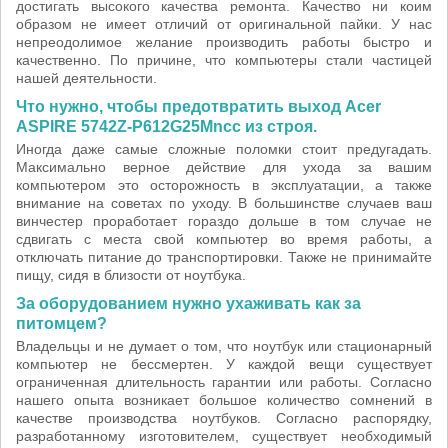
достигать высокого качества ремонта. Качество ни коим
образом не имеет отличий от оригинальной пайки. У нас
непреодолимое желание производить работы быстро и
качественно. По причине, что компьютеры стали частицей
нашей деятельности.
Что нужно, чтобы предотвратить выход Acer
ASPIRE 5742Z-P612G25Mncc из строя.
Иногда даже самые сложные поломки стоит предугадать.
Максимально верное действие для ухода за вашим
компьютером это осторожность в эксплуатации, а также
внимание на советах по уходу. В большинстве случаев ваш
винчестер проработает гораздо дольше в том случае не
сдвигать с места свой компьютер во время работы, а
отключать питание до транспортировки. Также не принимайте
пищу, сидя в близости от ноутбука.
За оборудованием нужно ухаживать как за
питомцем?
Владельцы и не думает о том, что ноутбук или стационарный
компьютер не бессмертен. У каждой вещи существует
ограниченная длительность гарантии или работы. Согласно
нашего опыта возникает большое количество сомнений в
качестве производства ноутбуков. Согласно распорядку,
разработанному изготовителем, существует необходимый