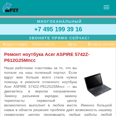
МНОГОКАНАЛЬНЫЙ
УСЛУГИ
+7 495 199 39 16
БИЗНЕСУ
ЗВОНИТЕ ПРЯМО СЕЙЧАС!
СТАТЬИ
Акции и скидки
Схема работы
Цены
Вызвать мастера
ВАКАНСИИ
Ремонт ноутбука Acer ASPIRE 5742Z-
P612G25Mncc
КОНТАКТЫ
Наши работники счастливы за то, что вы
попали на наш полезный портал. Если
вдруг вам больше всего стала нужна
помощь в ремонте отличного ноутбука
Acer ASPIRE 5742Z-P612G25Mncc — вы
двигаетесь в верном направлении.
Замену разъемов зарядки, замену
термопасты сервисный центр
великолепно выполнит в любом месте. Именно большой
навык в области решения проблем даёт возможность нашему
сервисному центру производить любые работы любой