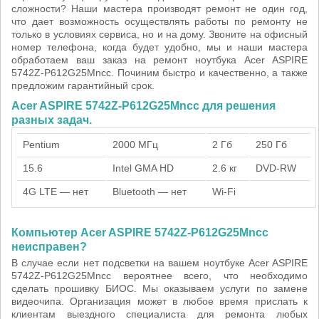
сложности? Наши мастера производят ремонт не один год,
что дает возможность осуществлять работы по ремонту не
только в условиях сервиса, но и на дому. Звоните на офисный
номер телефона, когда будет удобно, мы и наши мастера
обработаем ваш заказ на ремонт ноутбука Acer ASPIRE
5742Z-P612G25Mncc. Починим быстро и качественно, а также
предложим гарантийный срок.
Acer ASPIRE 5742Z-P612G25Mncc для решения
разных задач.
Pentium
2000 МГц
2 Гб
250 Гб
15.6
Intel GMA HD
2.6 кг
DVD-RW
4G LTE — нет
Bluetooth — нет
Wi-Fi
Компьютер Acer ASPIRE 5742Z-P612G25Mncc
неисправен?
В случае если нет подсветки на вашем ноутбуке Acer ASPIRE
5742Z-P612G25Mncc вероятнее всего, что необходимо
сделать прошивку БИОС. Мы оказываем услуги по замене
видеочипа. Организация может в любое время прислать к
клиентам выездного специалиста для ремонта любых