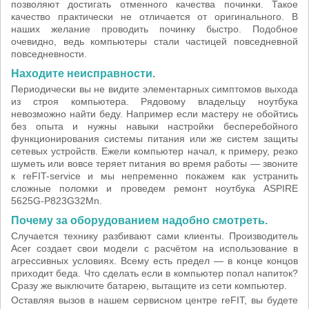
позволяют достигать отменного качества починки. Такое
качество практически не отличается от оригинального. В
наших желание проводить починку быстро. Подобное
очевидно, ведь компьютеры стали частицей повседневной
повседневности.
Находите неисправности.
Периодически вы не видите элементарных симптомов выхода
из строя компьютера. Рядовому владельцу ноутбука
невозможно найти беду. Например если мастеру не обойтись
без опыта и нужны навыки настройки бесперебойного
функционирования системы питания или же систем защиты
сетевых устройств. Ежели компьютер начал, к примеру, резко
шуметь или вовсе теряет питания во время работы — звоните
к reFIT-service и мы непременно покажем как устранить
сложные поломки и проведем ремонт ноутбука ASPIRE
5625G-P823G32Mn.
Почему за оборудованием надобно смотреть.
Случается технику разбивают сами клиенты. Производитель
Acer создает свои модели с расчётом на использование в
агрессивных условиях. Всему есть предел — в конце концов
приходит беда. Что сделать если в компьютер попал напиток?
Сразу же выключите батарею, вытащите из сети компьютер.
Оставляя вызов в нашем сервисном центре reFIT, вы будете