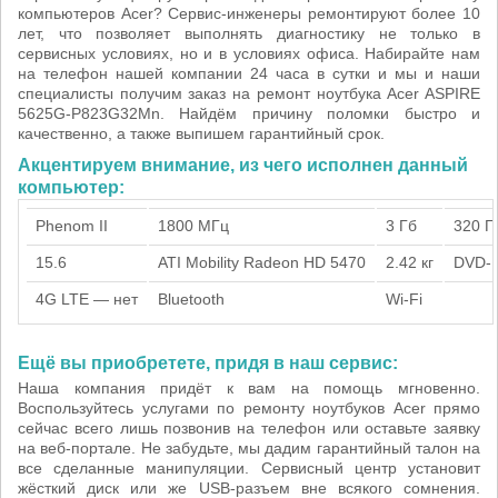
компьютеров Acer? Сервис-инженеры ремонтируют более 10
лет, что позволяет выполнять диагностику не только в
сервисных условиях, но и в условиях офиса. Набирайте нам
на телефон нашей компании 24 часа в сутки и мы и наши
специалисты получим заказ на ремонт ноутбука Acer ASPIRE
5625G-P823G32Mn. Найдём причину поломки быстро и
качественно, а также выпишем гарантийный срок.
Акцентируем внимание, из чего исполнен данный
компьютер:
Phenom II
1800 МГц
3 Гб
320 Г
15.6
ATI Mobility Radeon HD 5470
2.42 кг
DVD-
4G LTE — нет
Bluetooth
Wi-Fi
Ещё вы приобретете, придя в наш сервис:
Наша компания придёт к вам на помощь мгновенно.
Воспользуйтесь услугами по ремонту ноутбуков Acer прямо
сейчас всего лишь позвонив на телефон или оставьте заявку
на веб-портале. Не забудьте, мы дадим гарантийный талон на
все сделанные манипуляции. Сервисный центр установит
жёсткий диск или же USB-разъем вне всякого сомнения.