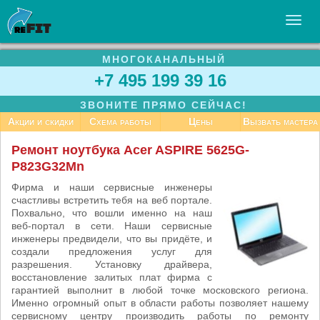
МНОГОКАНАЛЬНЫЙ
УСЛУГИ
+7 495 199 39 16
БИЗНЕСУ
ЗВОНИТЕ ПРЯМО СЕЙЧАС!
СТАТЬИ
Акции и скидки
Схема работы
Цены
Вызвать мастера
ВАКАНСИИ
Ремонт ноутбука Acer ASPIRE 5625G-
P823G32Mn
КОНТАКТЫ
Фирма и наши сервисные инженеры
счастливы встретить тебя на веб портале.
Похвально, что вошли именно на наш
веб-портал в сети. Наши сервисные
инженеры предвидели, что вы придёте, и
создали предложения услуг для
разрешения. Установку драйвера,
восстановление залитых плат фирма с
гарантией выполнит в любой точке московского региона.
Именно огромный опыт в области работы позволяет нашему
сервисному центру производить работы по ремонту