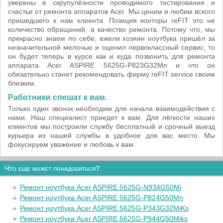
уверены в скрупулёзности проводимого тестирования и
счастье от ремонта аппаратов Acer. Мы ценим и любим вского
пришедшего к нам клиента. Позиция конторы reFIT это не
количество обращений, а качество ремонта. Потому что, мы
прекрасно знаем по себе, ежели хозяин ноутбука пришёл за
незначительной мелочью и оценил первоклассный сервис, то
он будет теперь в курсе как и куда позвонить для ремонта
аппарата Acer ASPIRE 5625G-P823G32Mn и что он
обязательно станет рекомендовать фирму reFIT service своим
близким.
Работники спешат к вам.
Только один звонок необходим для начала взаимодействия с
нами. Наш специалист приедет к вам. Для лёгкости наших
клиентов мы построили службу бесплатный и срочный выезд
курьера из нашей службы в удобное для вас место. Мы
фокусируем уважение и любовь к вам.
Что еще может понадобиться?
Ремонт ноутбука Acer ASPIRE 5625G-N934G50Mi
Ремонт ноутбука Acer ASPIRE 5625G-P824G50Mn
Ремонт ноутбука Acer ASPIRE 5625G-P343G32MiKs
Ремонт ноутбука Acer ASPIRE 5625G-P944G50Miks