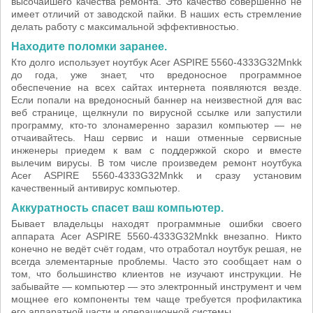
высочайшего качества ремонта. Это качество совершенно не
имеет отличий от заводской пайки. В наших есть стремление
делать работу с максимальной эффективностью.
Находите поломки заранее.
Кто долго использует ноутбук Acer ASPIRE 5560-4333G32Mnkk
до года, уже знает, что вредоносное программное
обеспечение на всех сайтах интернета появляются везде.
Если попали на вредоносный баннер на неизвестной для вас
веб странице, щелкнули по вирусной ссылке или запустили
программу, кто-то злонамеренно заразил компьютер — не
отчаивайтесь. Наш сервис и наши отменные сервисные
инженеры приедем к вам с поддержкой скоро и вместе
вылечим вирусы. В том числе произведем ремонт ноутбука
Acer ASPIRE 5560-4333G32Mnkk и сразу установим
качественный антивирус компьютер.
Аккуратность спасет ваш компьютер.
Бывает владельцы находят программные ошибки своего
аппарата Acer ASPIRE 5560-4333G32Mnkk внезапно. Никто
конечно не ведёт счёт годам, что отработал ноутбук решая, не
всегда элементарные проблемы. Часто это сообщает нам о
том, что большинство клиентов не изучают инструкции. Не
забывайте — компьютер — это электронный инструмент и чем
мощнее его компоненты тем чаще требуется профилактика
его аппаратной части и операционной системы.