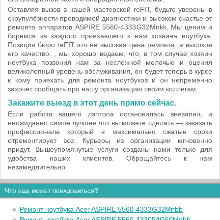
Оставляя вызов в нашей мастерской reFIT, будьте уверены в
скрупулёзности проводимой диагностики и высоком счастье от
ремонта аппаратов ASPIRE 5560-4333G32Mnkk. Мы ценим и
боремся за каждого приехавшего к нам хозяина ноутбука.
Позиция бюро reFIT это не высокая цена ремонта, а высокое
его качество. , мы хорошо ведаем, что, в том случае хозяин
ноутбука позвонил нам за несложной мелочью и оценил
великолепный уровень обслуживания, он будет теперь в курсе
к кому приехать для ремонта ноутбуков и он непременно
захочет сообщать про нашу организацию своим коллегам.
Закажите выезд в этот день прямо сейчас.
Если работа вашего лэптопа остановилась внезапно, и
неожиданно самое лучшее что вы можете сделать — заказать
профессионала который в максимально сжатые сроки
отремонтирует все. Курьеры из организации мгновенно
придут. Вышеупомянутые услуги созданы нами только для
удобства наших клиентов. Обращайтесь к нам
незамедлительно.
Что еще может понадобиться?
Ремонт ноутбука Acer ASPIRE 5560-4333G32Mnbb
Ремонт ноутбука Acer ASPIRE 5560-433054G50Mnbb