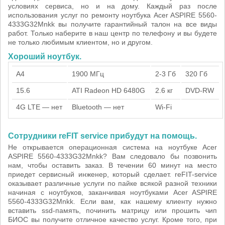
условиях сервиса, но и на дому. Каждый раз после
использования услуг по ремонту ноутбука Acer ASPIRE 5560-
4333G32Mnkk вы получите гарантийный талон на все виды
работ. Только наберите в наш центр по телефону и вы будете
не только любимым клиентом, но и другом.
Хороший ноутбук.
A4
1900 МГц
2-3 Гб
320 Гб
15.6
ATI Radeon HD 6480G
2.6 кг
DVD-RW
4G LTE — нет
Bluetooth — нет
Wi-Fi
Сотрудники reFIT service прибудут на помощь.
Не открывается операционная система на ноутбуке Acer
ASPIRE 5560-4333G32Mnkk? Вам следовало бы позвонить
нам, чтобы оставить заказ. В течении 60 минут на место
приедет сервисный инженер, который сделает. reFIT-service
оказывает различные услуги по пайке всякой разной техники
начиная с ноутбуков, заканчивая ноутбуками Acer ASPIRE
5560-4333G32Mnkk. Если вам, как нашему клиенту нужно
вставить ssd-память, починить матрицу или прошить чип
БИОС вы получите отличное качество услуг. Кроме того, при