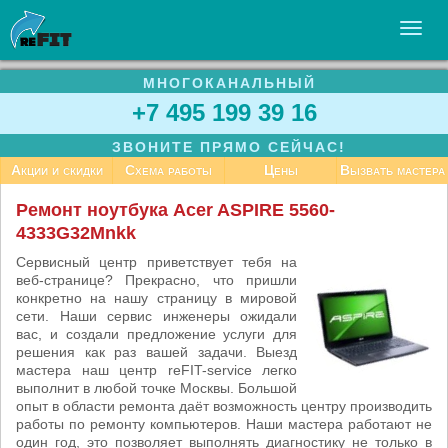
МНОГОКАНАЛЬНЫЙ
УСЛУГИ
+7 495 199 39 16
БИЗНЕСУ
ЗВОНИТЕ ПРЯМО СЕЙЧАС!
СТАТЬИ
Акции и скидки
Схема работы
Цены
Вызвать мастера
ВАКАНСИИ
Ремонт ноутбука Acer ASPIRE 5560-
4333G32Mnkk
КОНТАКТЫ
Сервисный центр приветствует тебя на
веб-странице? Прекрасно, что пришли
конкретно на нашу страницу в мировой
сети. Наши сервис инженеры ожидали
вас, и создали предложение услуги для
решения как раз вашей задачи. Выезд
мастера наш центр reFIT-service легко
выполнит в любой точке Москвы. Большой
опыт в области ремонта даёт возможность центру производить
работы по ремонту компьютеров. Наши мастера работают не
один год, это позволяет выполнять диагностику не только в