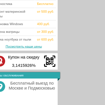
гностика
Бесплатно
онт материнской
от 500 руб.
ты
ановка Windows
400 руб.
ена матрицы
от 300 руб.
ка ноутбука от пыли
от 600 руб.
Посмотреть наши цены
Купон на скидку
3,1415926%
ы обслуживания
Бесплатный выезд по
Москве и Подмосковью