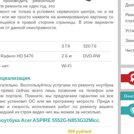
 производить ремонтные
Диа
я ремонта не один год, это
монт не только в условиях сервисного центра, но и на
Рем
ce или же просто нажмите на анимированную картинку со
пла
ящейся в правой стороне страницы. В этом варианте
ия от данной неисправности.
Уст
Зам
3 Гб
320 Гб
Чист
ty Radeon HD 5470
2.6 кг
DVD-RW
— нет
Wi-Fi
ециализация.
гательно. Воспользуйтесь услугами по ремонту ноутбука
 прямо сейчас всего лишь позвонив на телефон или
м портале. Помните, мы предлагаем гарантию на все
Офис
ис установит ОС или же программу запросто. Придя к
во и скорость исполнения работ по ремонту вашего
едший из строя видео чип мы можем за несколько.
оутбука Acer ASPIRE 5552G-N853G32Micc.
399 рублей